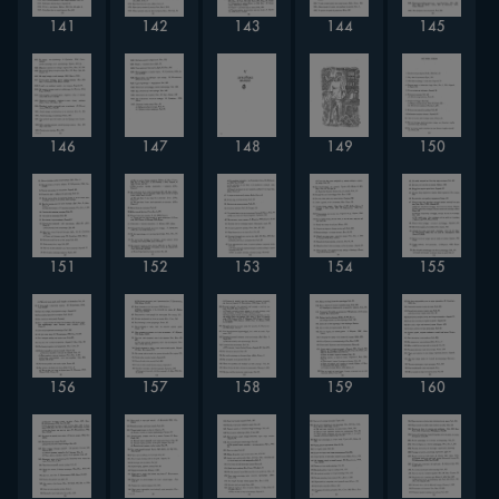
141
142
143
144
145
146
147
148
149
150
151
152
153
154
155
156
157
158
159
160