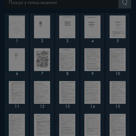
1
2
3
4
5
6
7
8
9
10
11
12
13
14
15