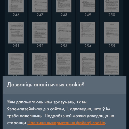
246
247
248
249
250
251
252
253
254
255
256
257
258
259
260
Дазволіць аналітычныя cookie?
Яны дапамагаюць нам зразумець, як вы
261
262
263
264
265
ўзаемадзейнічаеце з сайтам, і, адпаведна, што ў ім
трэба палепшыць. Падрабязней можна даведацца на
старонцы
Палітыка выкарыстання файлаў cookie
.