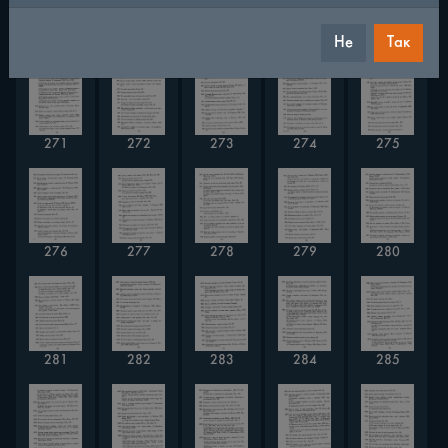
266
267
268
269
270
Не
Так
271
272
273
274
275
276
277
278
279
280
281
282
283
284
285