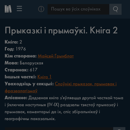
☰
ⓘ
Прыказкі і прымаўкі. Кніга 2
Кніга:
2
Год:
1976
Кім створана:
Майсей Грынблат
Мова:
Беларуская
Старонак:
617
Іншыя часткі:
Кніга 1
Уваходзіць у секцыі:
Слоўнікі прыказак, прымавак і
фразеалагізмаў
Апісанне:
Дадзеная кніга з'яўляецца другой часткай тома
і ўключае наступныя (IV-IX) раздзелы тэкстаў прыказаў і
прымавак, каментарыі да іх, спіс збіральнікаў і
геаграфічны паказальнік.