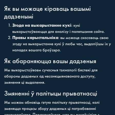
Як вы можаце кіраваць вашымі
дадзенымі
Згода на выкарыстанне кукі
: кукі
выкарыстоўваюцца для аналізу і паляпшэння сайта.
Правы карыстальніка
: вы можаце скасаваць сваю
згоду на выкарыстанне кукі ў любы час, выдаліўшы іх у
наладах вашага браўзэра.
Як абараняюцца вашы дадзеныя
Мы выкарыстоўваем сучасныя тэхналогіі бяспекі для
абароны дадзеных ад несанкцыянаванага доступу,
змянення ці выдалення.
Змяненні ў палітыцы прыватнасці
Мы можам абнавіць гэтую палітыку прыватнасці, калі
зменяцца працэсы збору дадзеных ці патрабаванні
заканадаўства. Пераканайцеся, што вы азнаёміліся з