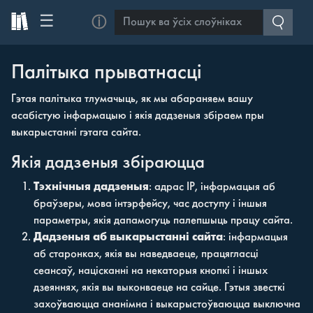
☰
ⓘ
Палітыка прыватнасці
Гэтая палітыка тлумачыць, як мы абараняем вашу
асабістую інфармацыю і якія дадзеныя збіраем пры
выкарыстанні гэтага сайта.
Якія дадзеныя збіраюцца
Тэхнічныя дадзеныя
: адрас IP, інфармацыя аб
браўзеры, мова інтэрфейсу, час доступу і іншыя
параметры, якія дапамогуць палепшыць працу сайта.
Дадзеныя аб выкарыстанні сайта
: інфармацыя
аб старонках, якія вы наведваеце, працягласці
сеансаў, націсканні на некаторыя кнопкі і іншых
дзеяннях, якія вы выконваеце на сайце. Гэтыя звесткі
захоўваюцца ананімна і выкарыстоўваюцца выключна