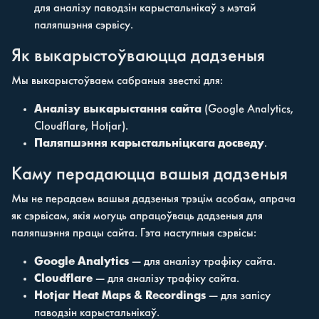
для аналізу паводзін карыстальнікаў з мэтай
паляпшэння сэрвісу.
Як выкарыстоўваюцца дадзеныя
Мы выкарыстоўваем сабраныя звесткі для:
Аналізу выкарыстання сайта
(Google Analytics,
Cloudflare, Hotjar).
Паляпшэння карыстальніцкага досведу
.
Каму перадаюцца вашыя дадзеныя
Мы не перадаем вашыя дадзеныя трэцім асобам, апрача
як сэрвісам, якія могуць апрацоўваць дадзеныя для
паляпшэння працы сайта. Гэта наступныя сэрвісы:
Google Analytics
— для аналізу трафіку сайта.
Cloudflare
— для аналізу трафіку сайта.
Hotjar Heat Maps & Recordings
— для запісу
паводзін карыстальнікаў.