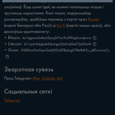
дамена, паляпшэння функцыянальнасці і дадання новых
слоўнікаў. Ёсць шмат ідэй, як можна палепшыць пошук і
зручнасць карыстання. Калі ласка, падтрымайце
распрацоўку, зрабіўшы перавод з карткі праз
Boosty
(карткі Беларусі або Расіі) ці
Ko-fi
(карткі іншых краін), або
даслаўшы крыптавалюту:
• Bitcoin:
bc1qgmsm6afezt3jmq3t7mc9e3f9lqjsfuxajtrzvz
• Litecoin:
ltc1qx6rfckglsds8dy6qpy0duhxjhkds7jtq9j4zlh
• Gram:
EQBKemHm5epvGo6jNZAXFBpIjcg2TtReRdhFy_pBDxnzncCu
Зваротная сувязь
Праз Telegram:
@by_dialects_bot
Сацыяльныя сеткі
Telegram