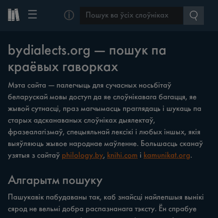
☰
ⓘ
bydialects.org — пошук па
краёвых гаворках
Мэта сайта — палегчыць для сучасных носьбітаў
беларускай мовы доступ да яе слоўнікавага багацця, яе
жывой сутнасці, праз магчымасць праглядаць і шукаць па
старых адсканаваных слоўніках дыялектаў,
фразеалагізмаў, спецыяльнай лексікі і любых іншых, якія
выяўляюць жывое народнае маўленне. Большасць сканаў
узятыя з сайтаў
philology.by
,
knihi.com
і
kamunikat.org
.
Алгарытм пошуку
Пашукавік пабудаваны так, каб знайсці найлепшыя вынікі
сярод не вельмі добра распазнанага тэксту. Ён спрабуе