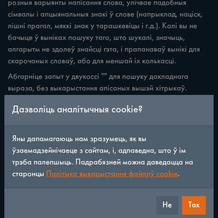
розныя варыянты напісання слова, улічвае падобныя
сімвалы і апцыянальныя знакі ў слове (напрыклад, націск,
лішні прагал, мяккі знак у тарашкевіцы і г.д.). Калі вы не
бачыце ў выніках пошуку таго, што шукалі, значыць,
алгарытм не здолеў знайсці гэта, і прапанаваў вынікі для
скарочаных словаў, або для меншай іх колькасці.
Абгарніце запыт у двукоссі "" для пошуку дакладнага
выраза, без выкарыстання апісаных вышэй хітрыкаў.
Калі вы шукаеце доўгі выраз і нічога не знаходзіцца,
Дазволіць аналітычныя cookie?
паспрабуйце ўвесці яго не цалкам, а толькі тры самыя
важныя, апорныя словы з яго.
Яны дапамагаюць нам зразумець, як вы
Падтрымка
ўзаемадзейнічаеце з сайтам, і, адпаведна, што ў ім
трэба палепшыць. Падрабязней можна даведацца на
Вы можаце дапамагчы чытачам сайта, выпраўляючы
старонцы
Палітыка выкарыстання файлаў cookie
.
памылкі распазнавання. На кожнай старонцы пад тэкстам
ёсць кнопка "Прапанаваць выпраўленне".
Не
Так
Таксама праекту патрэбныя сродкі на аплату хостынгу,