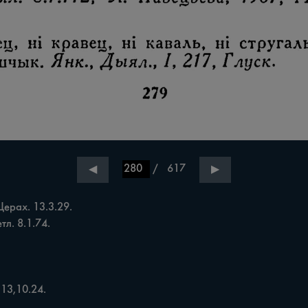
/
617
◀
▶
ерах. 13.3.29.

л. 8.1.74.

13,10.24.
