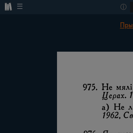
☰
ⓘ
Прык