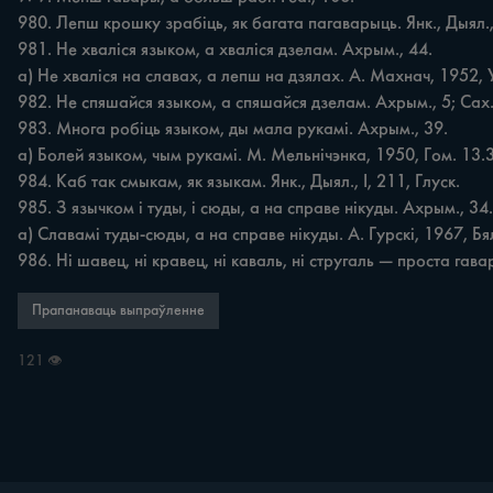
980. Лепш крошку зрабіць, як багата пагаварыць. Янк., Дыял., І
981. Не хваліся языком, а хваліся дзелам. Ахрым., 44.

а) Не хваліся на славах, а лепш на дзялах. А. Махнач, 1952, У
982. Не спяшайся языком, а спяшайся дзелам. Ахрым., 5; Сах.
983. Многа робіць языком, ды мала рукамі. Ахрым., 39.

а) Болей языком, чым рукамі. М. Мельнічэнка, 1950, Гом. 13.3.
984. Каб так смыкам, як языкам. Янк., Дыял., І, 211, Глуск.

985. З язычком і туды, і сюды, а на справе нікуды. Ахрым., 34.

а) Славамі туды-сюды, а на справе нікуды. А. Гурскі, 1967, Бял
986. Ні шавец, ні кравец, ні каваль, ні стругаль — проста гавар
Прапанаваць выпраўленне
121 👁