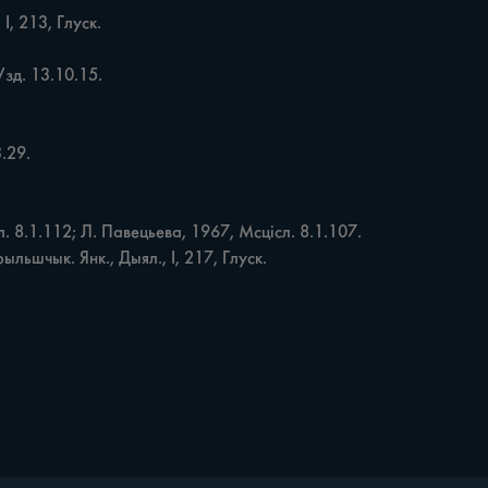
, 213, Глуск.

зд. 13.10.15.



29.

. 8.1.112; Л. Павецьева, 1967, Мсцісл. 8.1.107.

ыльшчык. Янк., Дыял., І, 217, Глуск.