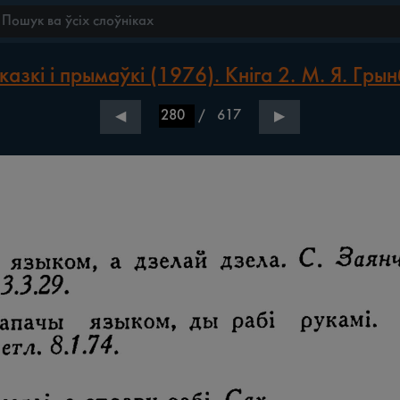
азкі і прымаўкі (1976). Кніга 2. М. Я. Гры
/
617
◀
▶