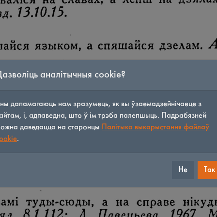
Дазволіць аналітычныя cookie?
ны дапамагаюць нам зразумець, як вы ўзаемадзейнічаеце з
айтам, і, адпаведна, што ў ім трэба палепшыць. Падрабязней
ожна даведацца на старонцы
Палітыка выкарыстання файлаў
ookie
.
Не
Так