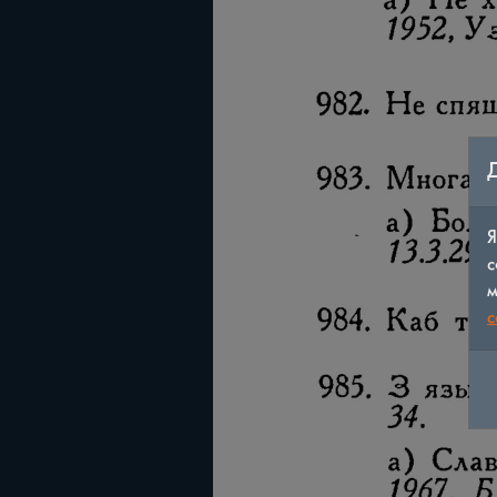
Я
с
м
c