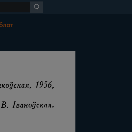
нблат