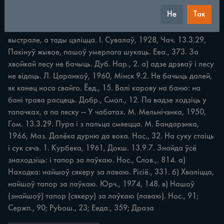
Разумны работу зробіць, а дурань і мяла зломіць. Янк., 
Не
Так
Дыял., ПІ, 197, Глуск. Вар.: В. Раманчук, 1960, Капатк. 
13.9.22. Дурному і муха ў рот ляціць. Сержсп., 99. Уперад 
выстрале, а тады цэліцца. І. Сувалаў, 1928, Чач. 13.3.29, 
Пакінуў жывое, пашоў умерлага шукаць. Ееа., 373. За 
хвойкай лесу не бачыць. Дуб. Нар., 2. а) адзе дрэваў і лесу 
не відаць. Л. Царанкоў, 1960, Мінск 9.2. Не бачыць далей, 
як канец носа свайго. Ёед., 15. Валі карову на баню: на 
бані трава расцець. Добр., Смол., 12. Па вадзе ходзіць у 
тапачках, а па пяску -- У чабатах. М. Мельнічэнка, 1950, 
Гом. 13.3.29. Пура і з пальца смяецца. М. Бандарэнка, 
1966, Маз. Далёка дурню да вока. Нос., 32. На суку стаіць 
і сук сячэ. 1. Курбека, 1961, Докш. 13.9.7. Знайда ўсё 
знаходзіць: і тапор за лаўкаю. Нос., Слов.,. 814. а) 
Находка: найшоў сякеру за лаваю. Рісіё., 331. б) Хваліцца, 
найшоў тапор за лаўкаю. Юрч., 1974, 148. в) Нашоў 
(знайшоў) тапор (сякеру) за лаўкаю (лаваю). Нос., 91; 
Сержп., 90; РуЬош., 23; Ееда., 359; Драза