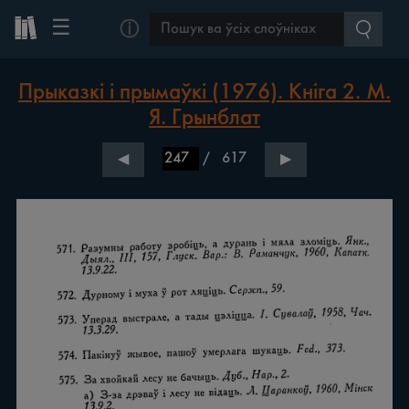
☰
ⓘ
Прыказкі і прымаўкі (1976). Кніга 2. М.
Я. Грынблат
/
617
◀
▶