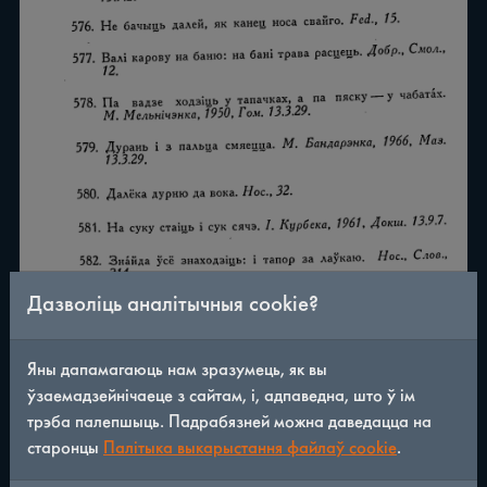
Дазволіць аналітычныя cookie?
Яны дапамагаюць нам зразумець, як вы
ўзаемадзейнічаеце з сайтам, і, адпаведна, што ў ім
трэба палепшыць. Падрабязней можна даведацца на
/
617
◀
▶
старонцы
Палітыка выкарыстання файлаў cookie
.