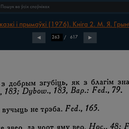
азкі і прымаўкі (1976). Кніга 2. М. Я. Гры
/
617
◀
▶