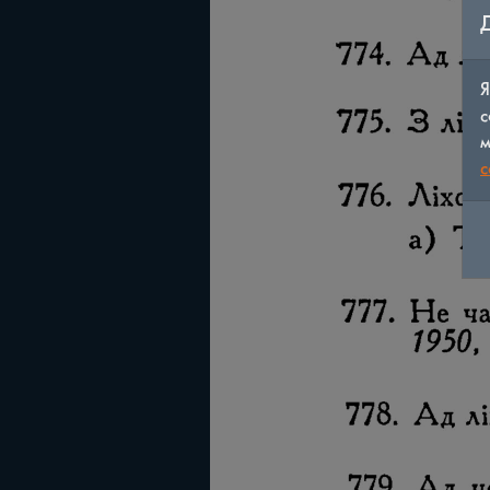
Я
с
м
c