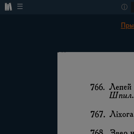
☰
ⓘ
Прык