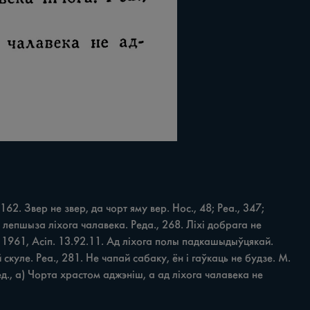
162. Звер не звер, да чорт яму вер. Нос., 48; Реа., 347; 
лепшыза ліхога чалавека. Реда., 268. Ліхі добрага не 
, 1961, Асіп. 13.92.11. Ад ліхога полы падкашыдыўцякай. 
 скуле. Реа., 281. Не чапай сабаку, ён і гаўкаць не будзе. М. 
д., а) Чорта храстом аджэніш, а ад ліхога чалавека не 