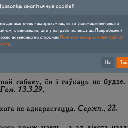
Дазволіць аналітычныя cookie?
ны дапамагаюць нам зразумець, як вы ўзаемадзейнічаеце з
айтам, і, адпаведна, што ў ім трэба палепшыць. Падрабязней
ожна даведацца на старонцы
Палітыка выкарыстання файлаў
ookie
.
Не
Так