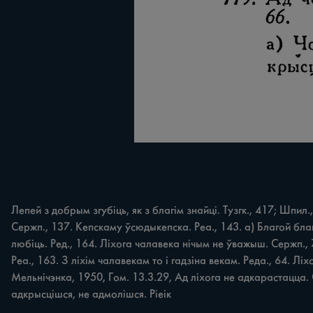
Лепей з добрым згубіць, як з благім знайці. Тузгк., 417; Шпил.,
Сержп., 137. Кепскаму ўсюдыкепска. Реа., 143. а) Благой бла
любіць. Ред., 164. Ліхога чалавека нічым не ўважыш. Сержп., 
Реа., 163. З ліхім чалавекам то і гадзіна векам. Реда., 64. Лі
Мельнічэнка, 1950, Гом. 13.3.29, Ад ліхога не адкарастацца. 
адкрысцішся, не адмолішся. Ріеік