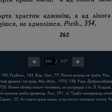
/
617
◀
▶
 183; РурБош., 183, Вар.: Ееа., 79. Лікога вучыць не трэба. Реа., 
гацё дрэнна і на куце. Мін.-Мал., 1970, 158, Уздз. Добрысабака 
725. Лепей абайці ліхога чалавека, як сустрэцца з ім. Л. Кодсак
хой скулыне трэба дражніць. Реа., 291. а) "Грэба панаравіць ліхой
Сержп., 22. Ал чорта крыж маеш, а ад ліхога чалавека нічога. Ре