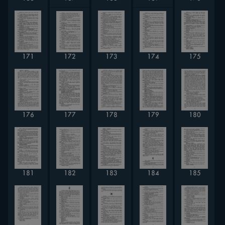
172
174
171
173
175
177
176
178
179
180
182
184
181
183
185