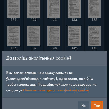
131
132
133
134
135
136
137
138
139
140
Дазволіць аналітычныя cookie?
Яны дапамагаюць нам зразумець, як вы
143
144
141
142
145
ўзаемадзейнічаеце з сайтам, і, адпаведна, што ў ім
трэба палепшыць. Падрабязней можна даведацца на
старонцы
Палітыка выкарыстання файлаў cookie
.
147
149
146
148
150
Не
Так