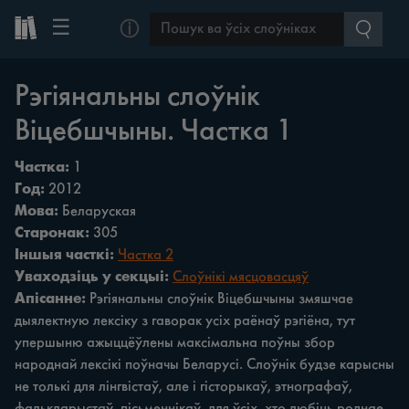
☰
ⓘ
Рэгіянальны слоўнік
Віцебшчыны. Частка 1
Частка:
1
Год:
2012
Мова:
Беларуская
Старонак:
305
Іншыя часткі:
Частка 2
Уваходзіць у секцыі:
Слоўнікі мясцовасцяў
Апісанне:
Рэгіянальны слоўнік Віцебшчыны змяшчае
дыялектную лексіку з гаворак усіх раёнаў рэгіёна, тут
упершыню ажыццёўлены максімальна поўны збор
народнай лексікі поўначы Беларусі. Слоўнік будзе карысны
не толькі для лінгвістаў, але i гісторыкаў, этнографаў,
фалькларыстаў, пісьменнікаў, для ўсіх, хто любіць роднае