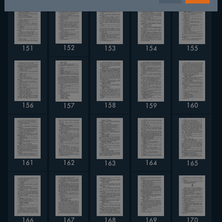
152
154
151
153
155
156
158
160
157
159
162
161
164
163
165
167
170
166
168
169