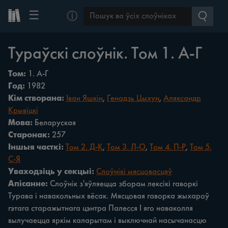
☰
ⓘ
Тураўскі слоўнік. Том 1. А-Г
Том:
1. А-Г
Год:
1982
Кім створана:
Іван Яшкін
,
Генадзь Цыхун
,
Аляксандр
Крывіцкі
Мова:
Беларуская
Старонак:
257
Іншыя часткі:
Том 2. Д-К
,
Том 3. Л-О
,
Том 4. П-Р
,
Том 5.
С-Я
Уваходзіць у секцыі:
Слоўнікі мясцовасцяў
Апісанне:
Слоўнік з'яўляецца зборам лексікі гаворкі
Турава i навакольных вёсак. Мясцовая гаворка жыхароў
гэтага старажытнага цэнтра Палесся І яго наваколля
вылучаецца яркім каларытам i выключнай насычанасцю