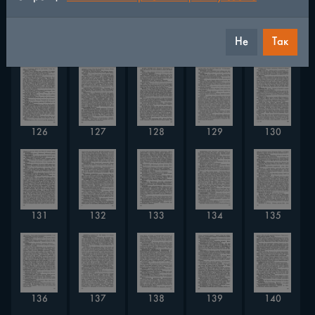
Не
Так
121
122
123
124
125
126
127
128
129
130
131
132
133
134
135
136
137
138
139
140