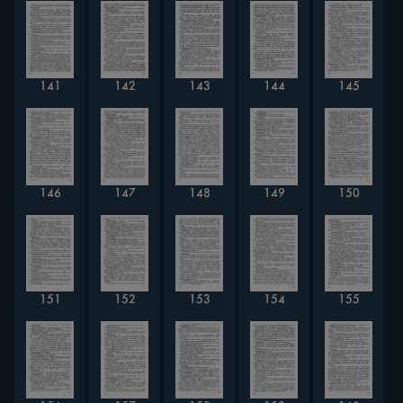
141
142
143
144
145
146
147
148
149
150
151
152
153
154
155