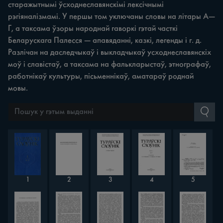
старажытнымі ўсходнеславянскімі лексічнымі
рэгіяналізмамі. У першы том уключаны словы на літары А—
Г, a таксама ўзоры народнай гаворкі гэтай часткі
Беларускага Палесся — апавяданні, казкі, легенды i г. д.
Разлічан на даследчыкаў i выкладчыкаў усходнеславянскіх
моў i славістаў, а таксама на фалькларыстаў, этнографаў,
работнікаў культуры, пісьменнікаў, аматараў роднай
мовы.
1
2
3
4
5