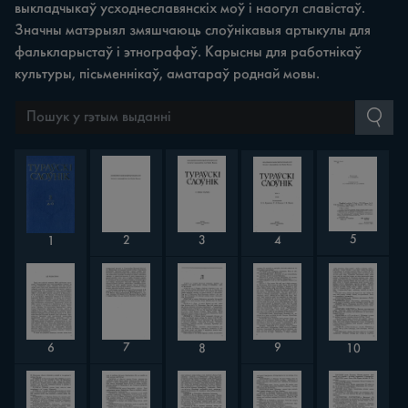
выкладчыкаў усходнеславянскіх моў i наогул славістаў.
Значны матэрыял змяшчаюць слоўнікавыя ар­тыкулы для
фалькларыстаў i этнографаў. Карысны для работнікаў
культуры, пісьменнікаў, аматараў роднай мовы.
5
4
3
2
1
7
6
9
10
8