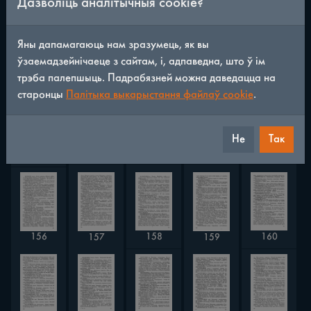
Дазволіць аналітычныя cookie?
Яны дапамагаюць нам зразумець, як вы
ўзаемадзейнічаеце з сайтам, і, адпаведна, што ў ім
149
148
150
146
147
трэба палепшыць. Падрабязней можна даведацца на
старонцы
Палітыка выкарыстання файлаў cookie
.
Не
Так
151
153
155
152
154
160
156
158
157
159