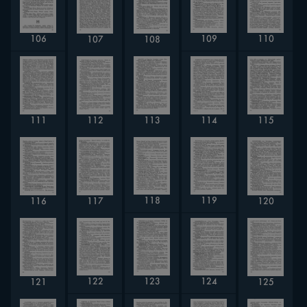
106
109
110
107
108
112
113
111
114
115
118
119
120
116
117
122
124
123
121
125