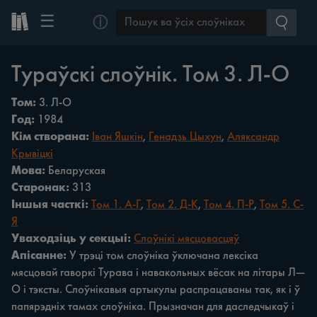
☰
ⓘ
Тураўскі слоўнік. Том 3. Л-О
Том:
3. Л-О
Год:
1984
Кім створана:
Іван Яшкін
,
Генадзь Цыхун
,
Аляксандр
Крывіцкі
Мова:
Беларуская
Старонак:
313
Іншыя часткі:
Том 1. А-Г
,
Том 2. Д-К
,
Том 4. П-Р
,
Том 5. С-
Я
Уваходзіць у секцыі:
Слоўнікі мясцовасцяў
Апісанне:
У трэці том слоўніка ўключана лексіка
мясцовай гаворкі Турава i навакольных вёсак на літары Л—
О i тэксты. Слоўнікавыя артыкулы распрацаваны так, як i ў
папярэдніх тамах слоўніка. Прызначан для даследчыкаў i