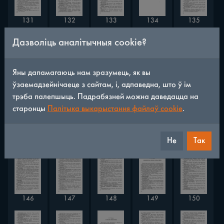
135
131
132
133
134
Дазволіць аналітычныя cookie?
Яны дапамагаюць нам зразумець, як вы
139
136
138
140
137
ўзаемадзейнічаеце з сайтам, і, адпаведна, што ў ім
трэба палепшыць. Падрабязней можна даведацца на
старонцы
Палітыка выкарыстання файлаў cookie
.
142
143
144
145
141
Не
Так
146
148
149
147
150