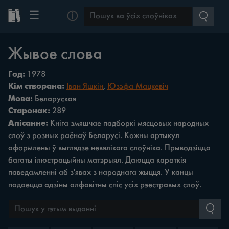
☰
ⓘ
Жывое слова
Год:
1978
Кім створана:
Іван Яшкін
,
Юзэфа Мацкевіч
Мова:
Беларуская
Старонак:
289
Апісанне:
Кніга змяшчае падборкі мясцовых народных
слоў з розных раёнаў Беларусі. Кожны артыкул
аформлены ў выглядзе невялікага слоўніка. Прыводзіцца
багаты ілюстрацыйны матэрыял. Даюцца кароткія
паведамленні аб з'явах з народнага жыцця. У канцы
падаецца адзіны алфавітны спіс усіх рэестравых слоў.