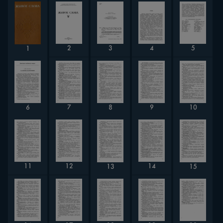
3
2
5
4
1
10
9
7
6
8
11
12
14
15
13