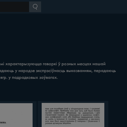
овамі характарызуюцца гаворкі ў розных месцах нашай
 надаюць у народзе экспрэсіўнасць выказванням, перадаюць
іягр. у падрадковых заўвагах.