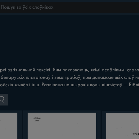
ркі рэгіянальнай лексікі. Яны паказваюць, якімі асаблівымі сл
ве беларускіх плытагонаў і земляробаў, пры дапамозе якіх слоў
йскіх жывёл i інш. Разлічана на шырокія колы лінгвістаў.— Бібл