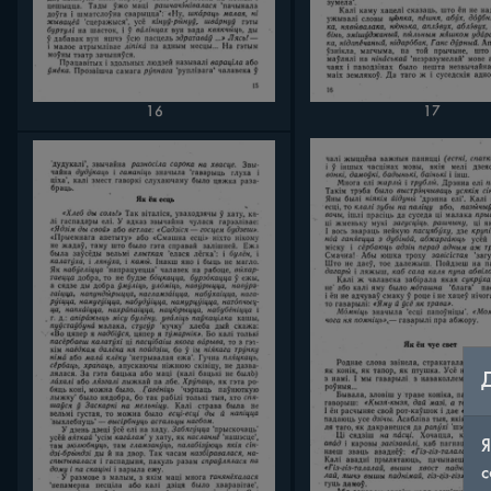
16
17
Я
с