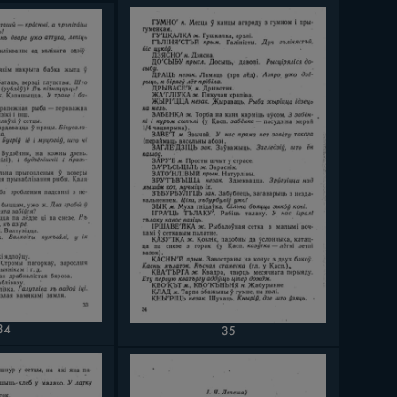
34
35