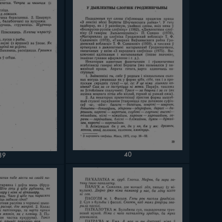
40
39