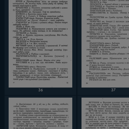
37
36