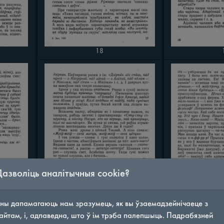
18
Дазволіць аналітычныя cookie?
ны дапамагаюць нам зразумець, як вы ўзаемадзейнічаеце з
айтам, і, адпаведна, што ў ім трэба палепшыць. Падрабязней