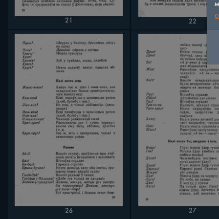
м
c
21
22
26
27