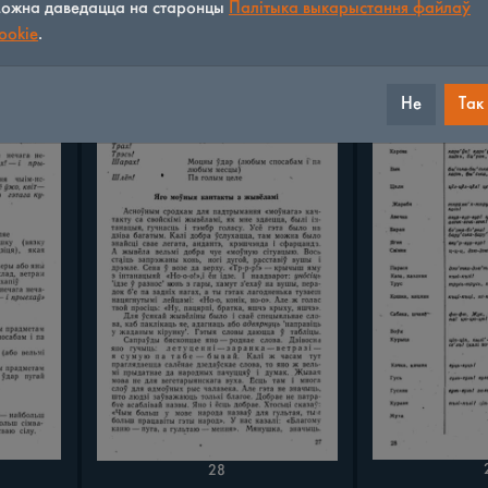
ожна даведацца на старонцы
Палітыка выкарыстання файлаў
ookie
.
23
Не
Так
28