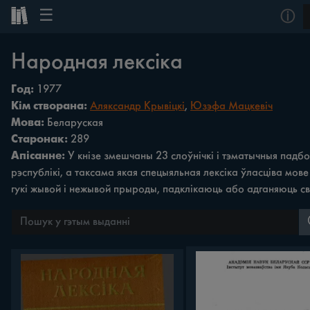
☰
ⓘ
Народная лексіка
Год:
1977
Кім створана:
Аляксандр Крывіцкі
,
Юзэфа Мацкевіч
Мова:
Беларуская
Старонак:
289
Апісанне:
У кнізе змешчаны 23 слоўнічкі i тэматычныя падбо
рэспублікі, а таксама якая спецыяльная лексіка ўласціва мо
гукі жывой i нежывой прыроды, падклікаюць або адганяюць сво