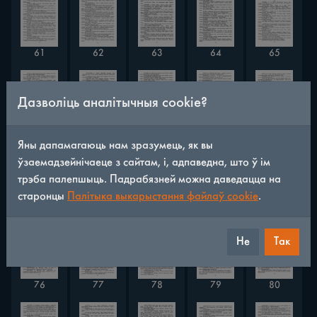
61
62
63
64
65
Дазволіць аналітычныя cookie?
66
67
68
69
70
Яны дапамагаюць нам зразумець, як вы
ўзаемадзейнічаеце з сайтам, і, адпаведна, што ў ім
трэба палепшыць. Падрабязней можна даведацца на
старонцы
Палітыка выкарыстання файлаў cookie
.
71
72
73
74
75
Не
Так
76
77
78
79
80