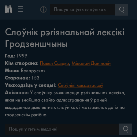
☰
ⓘ
Слоўнік рэгіянальнай лексікі
Гродзеншчыны
Год:
1999
Кім створана:
Павел Сцяцко
,
Мікалай Даніловіч
Мова:
Беларуская
Старонак:
153
Уваходзіць у секцыі:
Слоўнікі мясцовасцяў
Апісанне:
У слоўніку змяшчаецца рэгіянальная лексіка,
якая не знайшла свайго адлюстравання ў раней
выдадзеных дыялектных слоўніках i матэрыялах да іх па
гродзенскім рэгіёне.