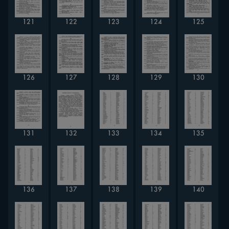
121
122
123
124
125
126
127
128
129
130
133
134
131
132
135
136
137
138
139
140