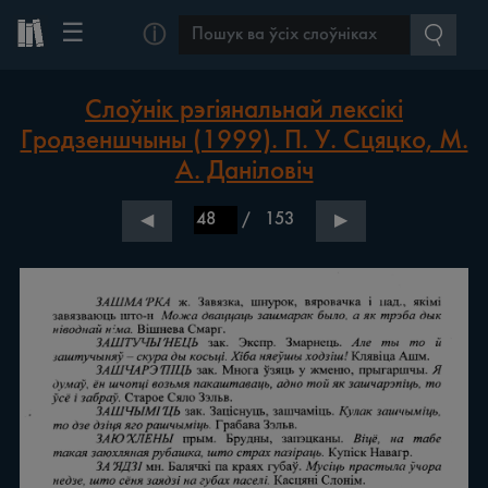
☰
ⓘ
Слоўнік рэгіянальнай лексікі
Гродзеншчыны (1999). П. У. Сцяцко, М.
А. Даніловіч
/
153
◀
▶