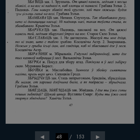
/
153
◀
▶