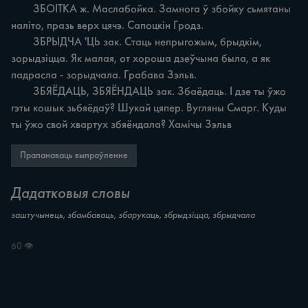
	ЗБОІТКА ж. Маслабойка. Замнога ў збойку сьмятаны 
наліто, празь верх цячэ. Сапоцкін Гродз.

	ЗБРЫДЧА 'ЦЬ зак. Стаць непрыгожым, брыдкім, 
зорыдзіцца. Як малая, от хороша дзеўчына была, а як 
падрасла - зорыдчала. Грабава Зэльв.

	ЗБЯЁДАЦЬ, ЗБЯЁНДАЦЬ зак. Збаёдаць. I дзе ты ўжо 
гэты кошык зьбяёдаў? Шукай цяпер. Вугляны Смарг. Куды 
ты ўжо свой хвартух збяёндала? Хамічы Зэльв
Прапанаваць выпраўленне
Дадатковыя словы
заштучынець, збамбаваць, збарукаць, збрыдзіцца, збрыдчала
60 👁