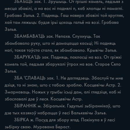
	ЗБАЪЩЬ зак. 1. Зрушыць. От грішкі камель, ледзьвя з 
месца збавілі, а на eoc ні паднялі n, каб хлопцы ні памаглі. 
Грабава Зэльв. 2. Падняць. Гаш наверх збавілі той кругляк, 
хай там ляжыцъ: будзя ірьі цскаць галъё на возі. Грабава 
Зэльв.

	ЗБАМБАВА'ЦЬ зак. Непахв. Спухнуць. Так 
збамбавало руку, што ні дамацацца касьці; Hi падняць 
нагі, такая тоўста стала, як збамбавало. Крывічы Зэльв.

	ЗБАРУКА'ЦЬ зак. Падняць, пакласці на воз. От гріжкі 
комель той, ледзьвя збарукалі ўтрох на вое. Старое Сяло 
Зэльв.

	ЗБА 'СЛАВАЦЬ зак. 1. Не даглядзець. Збаслуй ты мне 
дзіця, то ні знаю, што с табою зраблю. Косцевічы Астр. 2. 
Змарнаваць. Ножык у грыбы ісьці дам, алі глядзіця, каб ні 
збаславалі дзе ў леся. Косцевічы Астр.

	ЗБІРАHHIK м. Збіральнік. Гэдулькі зьбіраннікаў, што 
дзе тых казякоў набрацца ў лесі Валькевічы Зэльв.

	ЗБІРКА ж. Посуд для збору ягад. Пакінула я ў лесі 
зьбірку сваю. Муравана Бераст.
