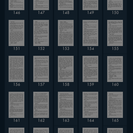
147
149
146
150
148
151
153
155
152
154
160
156
157
158
159
163
161
164
165
162