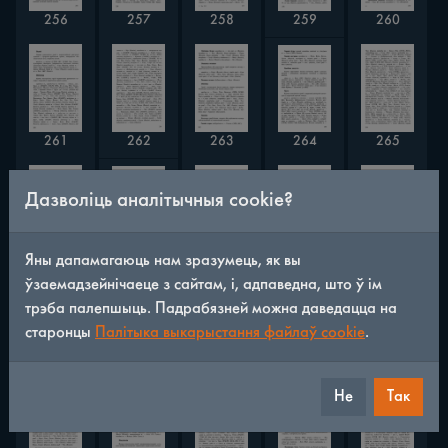
256
257
258
259
260
264
261
262
263
265
Дазволіць аналітычныя cookie?
Яны дапамагаюць нам зразумець, як вы
267
266
268
269
270
ўзаемадзейнічаеце з сайтам, і, адпаведна, што ў ім
трэба палепшыць. Падрабязней можна даведацца на
старонцы
Палітыка выкарыстання файлаў cookie
.
271
272
273
274
275
Не
Так