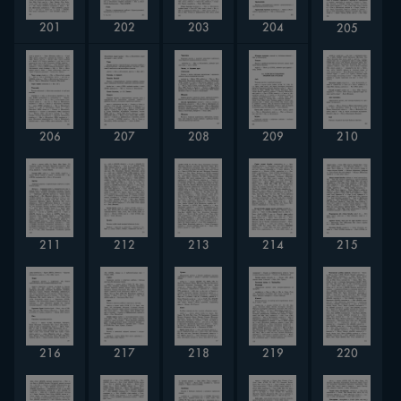
201
204
202
203
205
207
206
208
210
209
212
213
215
211
214
217
220
216
218
219