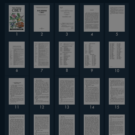
4
5
2
3
1
8
6
10
7
9
14
11
13
12
15