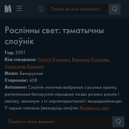
☰
ⓘ
Раслінны свет: тэматычны
слоўнік
Год:
2001
Кім створана:
Любоў Кунцэвіч
,
Вераніка Курцова
,
Аляксандр Крывіцкі
Мова:
Беларуская
Старонак:
658
Апісанне:
Слоўнік уключае выбраныя з розных крыніц
рэгіянальныя беларускія народныя назвы розных раслін i
лексіку, звязаную з іх характарыстыкай i жыццядзейнасцю.
У серыю таксама ўваходзіць слоўнік
Жывёльны свет
.