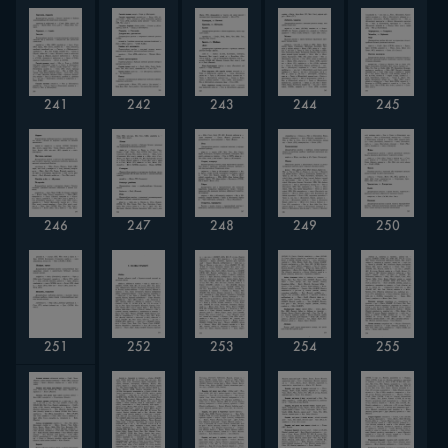
244
245
242
243
241
250
246
247
248
249
252
253
254
251
255