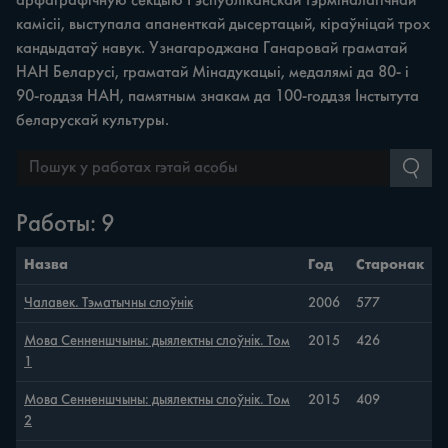
арфаграфічную секцыю Рэспубліканскай тэрміналагічнай
камісіі, выступала апаненткай дысертацый, кіраўніцай трох
кандыдатаў навук. Узнагароджана Ганаровай граматай
НАН Беларусі, граматай Мінадукацыі, медалямі да 80- і
90-годдзя НАН, памятным знакам да 100-годдзя Інстытута
беларускай культуры.
Работы: 9
Назва
Год
Старонак
Чалавек. Тэматычны слоўнік
2006
577
Мова Сенненшчыны: дыялектны слоўнік. Том
2015
426
1
Мова Сенненшчыны: дыялектны слоўнік. Том
2015
409
2