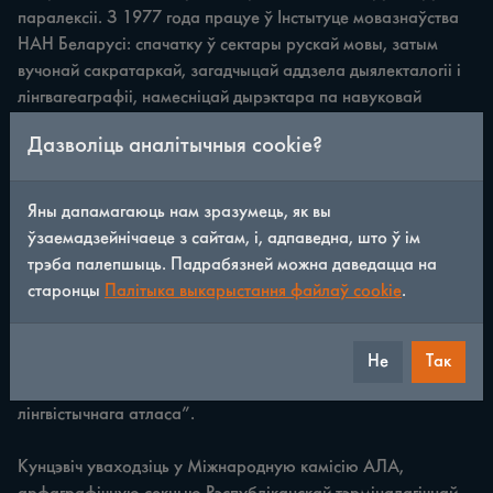
паралексіі. З 1977 года працуе ў Інстытуце мовазнаўства
НАН Беларусі: спачатку ў сектары рускай мовы, затым
вучонай сакратаркай, загадчыцай аддзела дыялекталогіі і
лінгвагеаграфіі, намесніцай дырэктара па навуковай
рабоце, цяпер — вядучай навуковай супрацоўніцай.
Дазволіць аналітычныя cookie?
Адна з галоўных спецыялістак у беларускай дыялекталогіі,
лексікаграфіі і праблемах беларуска-рускага дзвюхмоўя.
Яны дапамагаюць нам зразумець, як вы
Падрыхтавала 200+ навуковых публікацый, сярод якіх
ўзаемадзейнічаеце з сайтам, і, адпаведна, што ў ім
манаграфіі, граматыкі, слоўнікі і хрэстаматыі. Брала ўдзел
трэба палепшыць. Падрабязней можна даведацца на
у складанні “Зводнага слоўніка беларускіх народных
старонцы
Палітыка выкарыстання файлаў cookie
.
гаворак”, падрыхтавала
“Мову Сенненшчыны”
,
хрэстаматыі па дыялекталогіі, была суаўтаркай
Не
Так
арфаграфічных слоўнікаў, даведнікаў і граматык,
працавала над праектамі “Агульнаславянскага
лінгвістычнага атласа”.
Кунцэвіч уваходзіць у Міжнародную камісію АЛА,