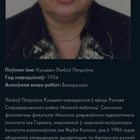
Поўнае імя:
Кунцэвіч Любоў Пятроўна
Год народзінаў:
1954
Асноўная мова работ:
Беларуская
Любоў Пятроўна Кунцэвіч нарадзілася ў вёсцы Рухава
Старадарожскага раёна Мінскай вобласці. Скончыла
філалагічны факультэт Мінскага дзяржаўнага педагагічнага
інстытута імя Горкага, навучалася ў завочнай аспірантуры
Інстытута мовазнаўства імя Якуба Коласа, дзе ў 1986 годзе
абараніла кандыдацкую дысертацыю па беларуска-рускай