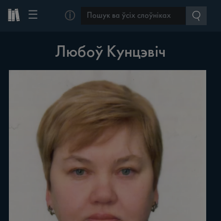
☰
ⓘ
Любоў Кунцэвіч