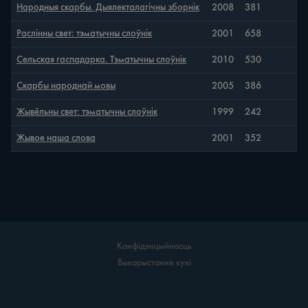
Народныя скарбы. Дыялекталагічны зборнік
2008
381
Раслінны свет: тэматычны слоўнік
2001
658
Сельская гаспадарка. Тэматычны слоўнік
2010
530
Скарбы народнай мовы
2005
386
Жывёльны свет: тэматычны слоўнік
1999
242
Жывое наша слова
2001
352
Канфідэнцыйнасць
Выкарыстанне кукі