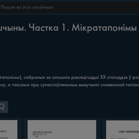
чыны. Частка 1. Мікратапонімы
тапонімы), сабраныя за апошнія дзесяцігоддзі XX стагоддзя ў р
, а таксама пры супастаўляльным вывучэнні славянскай тапіані