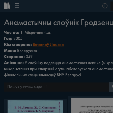
☰
ⓘ
Анамастычны слоўнік Гродзенш
Частка:
1. Мікратапонімы
Год:
2005
Кім створана:
Вячаслаў Ламака
Мова:
Беларуская
Старонак:
349
Апісанне:
У слоўніку падаецца анамастычная лексіка (мікра
выкарыстаныя пры стварэнні агульнабеларускага анамастыкону
філалагічных спецыяльнасцяў ВНУ Беларусі.