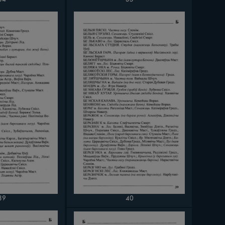
39
40