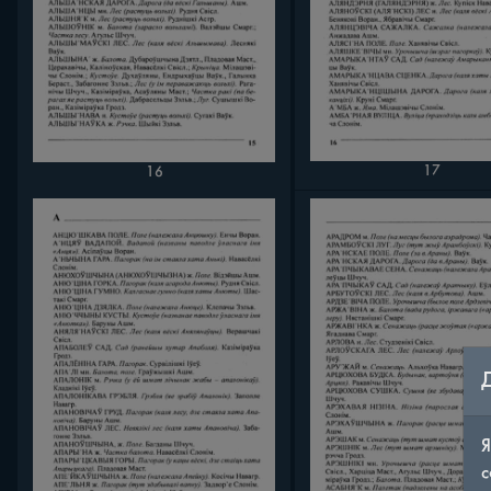
17
16
Я
с