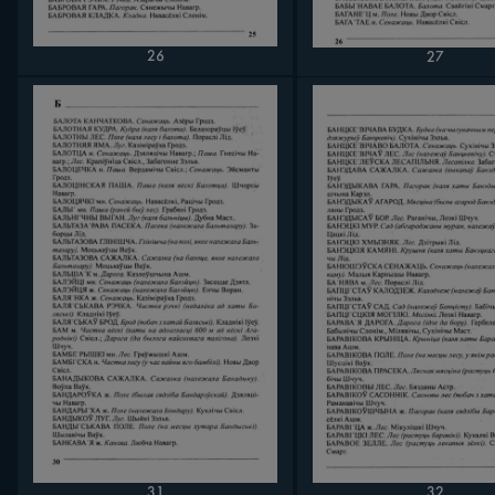
26
27
31
32