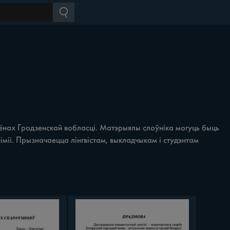
аёнах Гродзенскай вобласці. Матэрыялы слоўніка могуць быць
міі. Прызначаецца лінгвістам, выкладчыкам i студэнтам