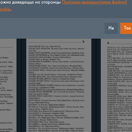
ожна даведацца на старонцы
Палітыка выкарыстання файлаў
ookie
.
Не
Так
23