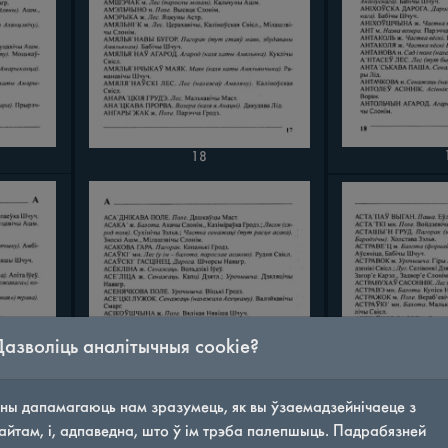
18
Дазволіць аналітычныя cookie?
ны дапамагаюць нам зразумець, як вы ўзаемадзейнічаеце з
айтам, і, адпаведна, што ў ім трэба палепшыць. Падрабязней