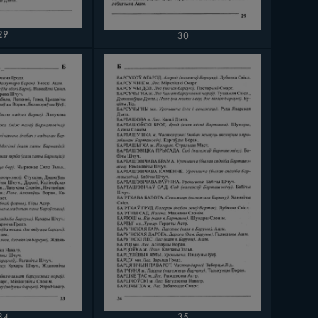
29
30
35
34