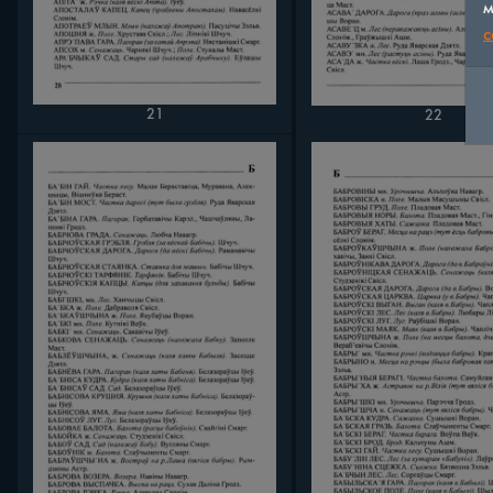
м
c
21
22