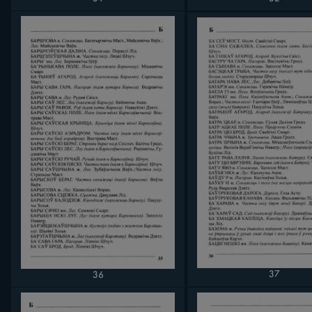
37
36