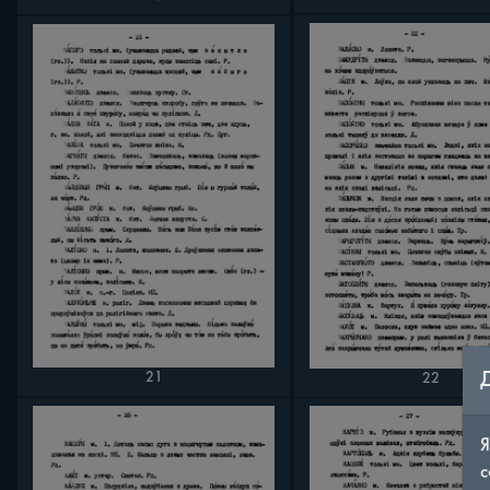
21
22
Я
с