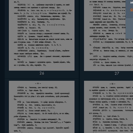
м
c
26
27