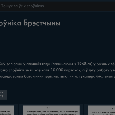
оўніка Брэстчыны
быў запісаны ў апошнія гады (пачынаючы з 1968-га) у розных вё
сяго слоўніка змяшчае каля 10 000 картачак, а ў гэту работу ув
следаваныя батанічння тэрміны, выклічнікі, гукапераймальныя с