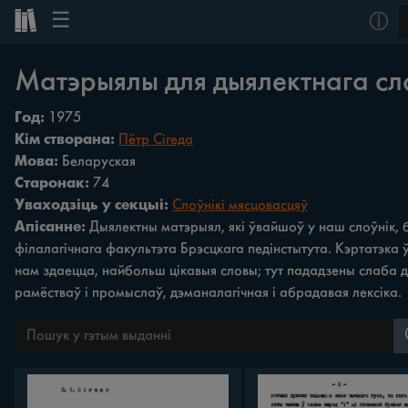
☰
ⓘ
Матэрыялы для дыялектнага сл
Год:
1975
Кім створана:
Пётр Сігеда
Мова:
Беларуская
Старонак:
74
Уваходзіць у секцыі:
Слоўнікі мясцовасцяў
Апісанне:
Дыялектны матэрыял, які ўвайшоў у наш слоўнік, 
філалагічнага факультэта Брэсцкага педінстытута. Кэртатэка ў
нам здаецца, найбольш цікавыя словы; тут пададзены слаба да
рамёстваў i промыслаў, дэманалагічная і абрадавая лексіка.