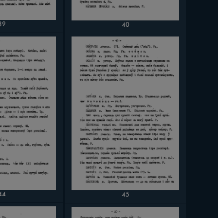
39
40
44
45