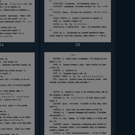
34
35