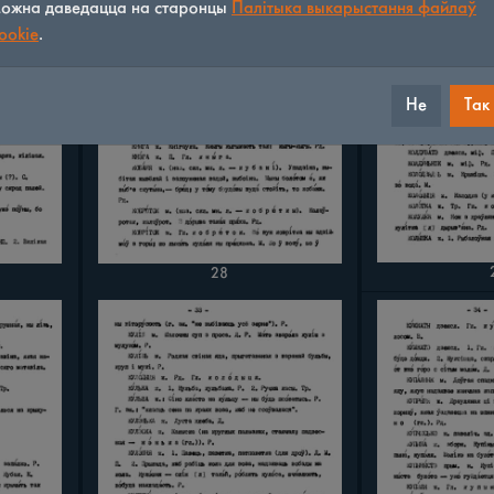
ожна даведацца на старонцы
Палітыка выкарыстання файлаў
ookie
.
Не
Так
28