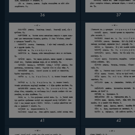
36
37
41
42