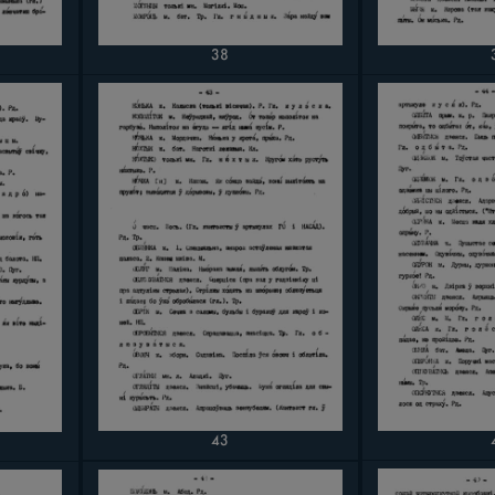
38
43