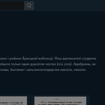
сках i раёнах Брэсцкай вобласці. Нам дапамагалі студенты
айшла толькі адна дзесятая частка ўсіх слоў. Адабраны, як
ловы, бытавая i сельскагаспадарчая лексіка, лексіка