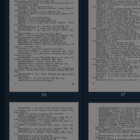
36
37