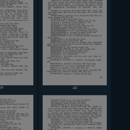
40
39