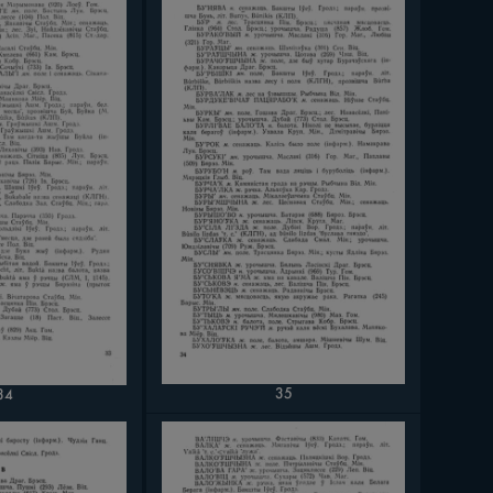
35
34