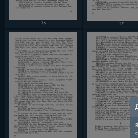
16
17
Я
с