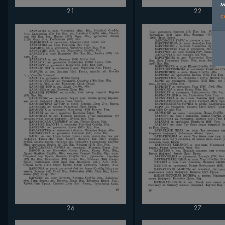
м
22
21
c
26
27