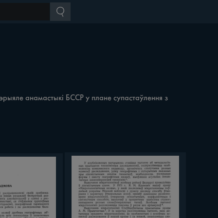
тэрыяле анамастыкі БССР у плане супастаўлення з