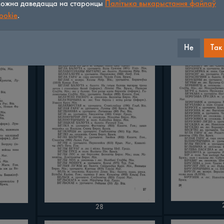
ожна даведацца на старонцы
Палітыка выкарыстання файлаў
23
ookie
.
Не
Так
28