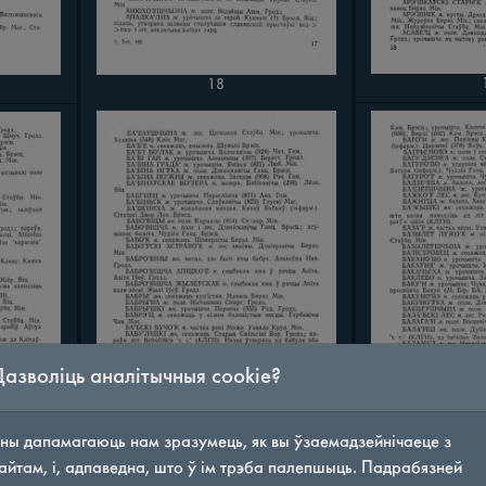
18
Дазволіць аналітычныя cookie?
ны дапамагаюць нам зразумець, як вы ўзаемадзейнічаеце з
айтам, і, адпаведна, што ў ім трэба палепшыць. Падрабязней