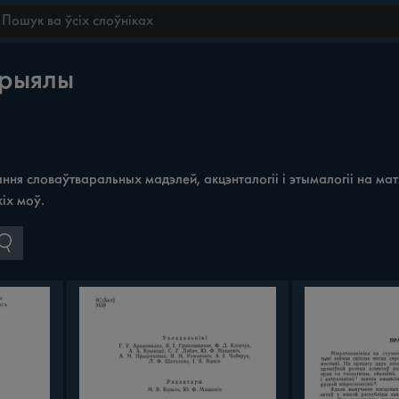
эрыялы
ння словаўтваральных мадэлей, акцэнталогіі i этымалогіі на ма
іх моў.