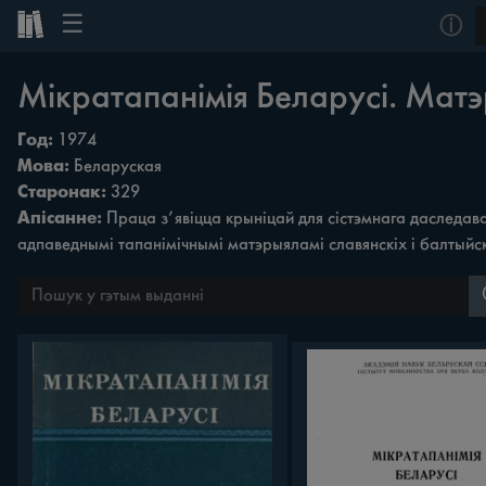
☰
ⓘ
Мікратапанімія Беларусі. Мат
Год:
1974
Мова:
Беларуская
Старонак:
329
Апісанне:
Праца з’явіцца крыніцай для сістэмнага даследава
адпаведнымі тапанімічнымі матэрыяламі славянскіх i балтыйск