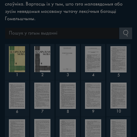
слоўніка. Вартасць іх у тым, што гэта малавядомыя або
зусім невядомыя масаваму чытачу лексічныя багацці
Гомельшчыны.
2
4
1
3
5
10
9
6
8
7