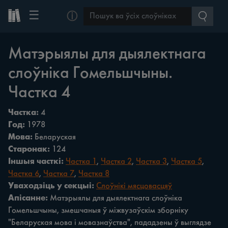
☰
ⓘ
Матэрыялы для дыялектнага
слоўніка Гомельшчыны.
Частка 4
Частка:
4
Год:
1978
Мова:
Беларуская
Старонак:
124
Іншыя часткі:
Частка 1
,
Частка 2
,
Частка 3
,
Частка 5
,
Частка 6
,
Частка 7
,
Частка 8
Уваходзіць у секцыі:
Слоўнікі мясцовасцяў
Апісанне:
Матэрыялы для дыялектнага слоўніка
Гомельшчыны, змешчаныя ў міжвузаўскім зборніку
"Беларуская мова i мовазнаўства", пададзены ў выглядзе