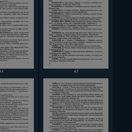
44
45