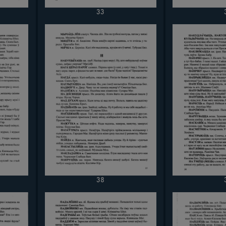
33
38