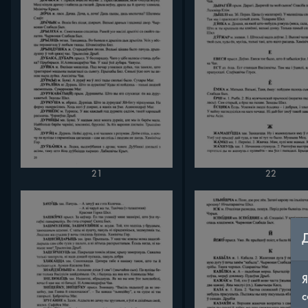
21
22
Я
с