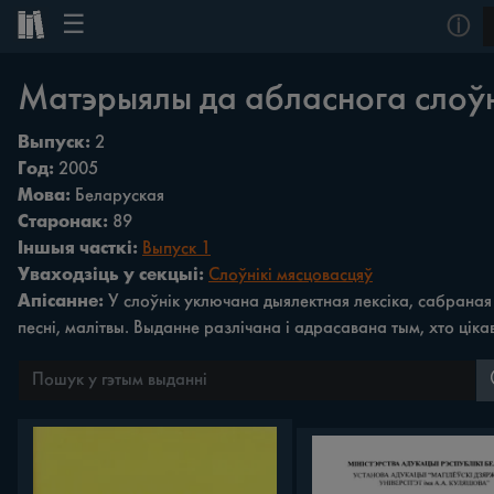
☰
ⓘ
Матэрыялы да абласнога слоўн
Выпуск:
2
Год:
2005
Мова:
Беларуская
Старонак:
89
Іншыя часткі:
Выпуск 1
Уваходзіць у секцыі:
Слоўнікі мясцовасцяў
Апісанне:
У слоўнік уключана дыялектная лексіка, сабраная 
песні, малітвы. Выданне разлічана i адрасавана тым, хто цік