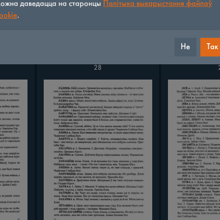
ожна даведацца на старонцы
Палітыка выкарыстання файлаў
ookie
.
Не
Так
28