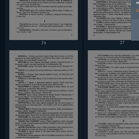
м
c
26
27