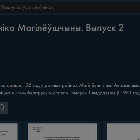
іка Магілёўшчыны. Выпуск 2
за апошнія 25 год у розных раёнах Магілёўшчыны. Акрамя дыяле
авіцца жывым беларускім словам. Выпуск 1 выдадзены ў 1981 год