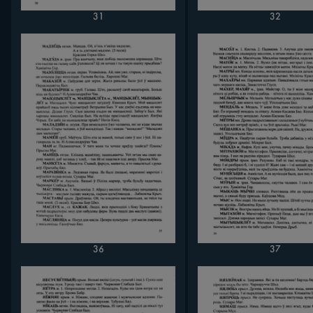
31
32
36
37