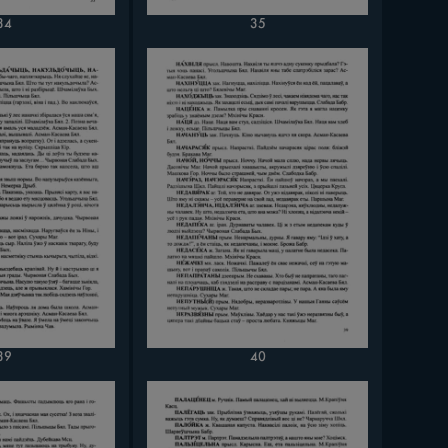
34
35
39
40