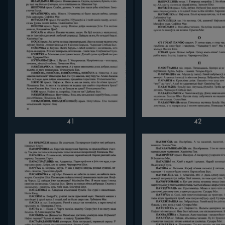
41
42