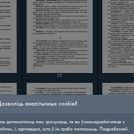
23
Дазволіць аналітычныя cookie?
ны дапамагаюць нам зразумець, як вы ўзаемадзейнічаеце з
айтам, і, адпаведна, што ў ім трэба палепшыць. Падрабязней