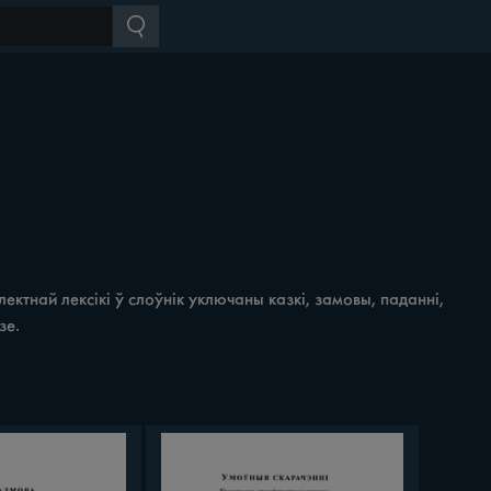
ктнай лексікі ў слоўнік уключаны казкі, замовы, паданні,
зе.