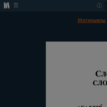
☰
ⓘ
Матэрыялы 