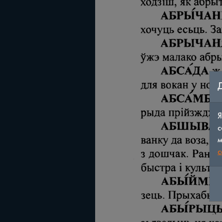
Я
с
м
c