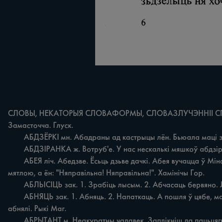
СЛОВЫ, НЕКАТОРЫЯ СЛОВАФОРМЫ, СЛОВАЗЛУЧЭННІI СПАЛУЧЭ
Замасточча. Глуск.

	АБДЗЁРКІ мн. Абадраны ад кастрыцы лён. Бьюала маці застыўляла абадзёркі прясць, туляць ні пускала. Сухары. Маг.

	АБДЗІРАНКА ж. Вотруб'е. У нас нескалькі мяшкоў абдзіранкі засталося. Дрыбін.

	АБЕЯ ліч. Абедзве. Ёсьць дзьве дачкі. Абея вучацца ў Мінску. Хоцімск, АБЛЕЗНІК м. зневаж. Чалавек з аблезлым тварам. Шчэ й аблезьнік абзываецца. Сядзеў бы ўжо ціха, як мыш пад 
мятлою, a ён: "Няправільна! Няправільна!". Хамінічы Гор.

	АБЛЬІСІЦЬ зак. 1. Зрабіць лысым. 2. Абчасаць бервяно. Ляжыць дрэва, дык я думаю дай аблышу я го, каб ні згніло. Чырвоная Слабада Бых.

	АБНЯЦЬ зак. 1. Абняць. 2. Напаткаць. A пошля ў цябе, мая суседачка, такая ж беда, няшчасьця абняла: i твой хазяін памёр. Свяцілавічы Бял. 3. Акружыць. Немцаў тады з усіх бакоў 
абнялі. Рыкі Маг.

	АБРЫТАНТ м. Неакуратны чалавек. Заплікніш да пацьцягні штаны, ходзіш, як абрытант. H. Аляксандраўка Чав.
