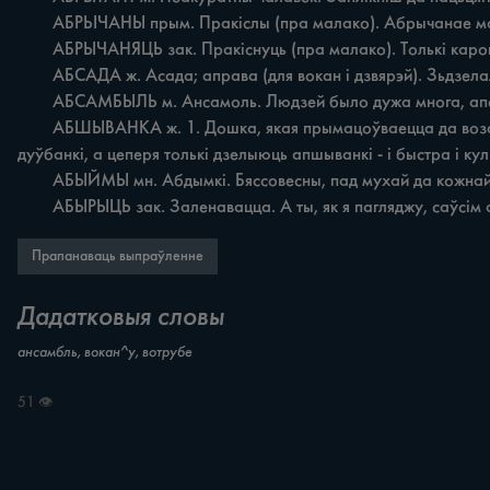
	АБРЬІЧАНЫ прым. Пракіслы (пра малако). Абрычанае малако дзеці ні хочуць есьць. Замасточча Глуск.

	АБРЫЧАНЯЦЬ зак. Пракіснуць (пра малако). Толькі карову падаіла, а ўжэ малако абрычаняла. Замасточча Глуск.

	АБСАДА ж. Асада; аправа (для вокан i дзвярэй). Зьдзелалі апсаду толькі для вокануу новую хату, a дзвері старыя - нікрасіва. Бабровічы Маг.

	АБСАМБЫЛЬ м. Ансамоль. Людзей было дужа многа, апсамбыль з горыда прійзжджаў. Сухары Маг.

	АБШЫВАНКА ж. 1. Дошка, якая прымацоўваецца да воза. Прыбі апшыванку да воза, а то ўсё сена растрасецца. Лубнішча Маг. 2. Лодка, якая робіцца з дошчак. Раныны дзелылі 
дуўбанкі, а цеперя толькі дзелыюць апшыванкі - i быстра i ку
	АБЫЙМЫ мн. Абдымкі. Бяссовесны, пад мухай да кожнай у абыймы лезець. Прыхабы Бял.

	АБЫРЫЦЬ зак. Заленавацца. А ты, як я пагляджу, саўсім
Прапанаваць выпраўленне
Дадатковыя словы
ансамбль, вокан^у, вотрубе
51 👁