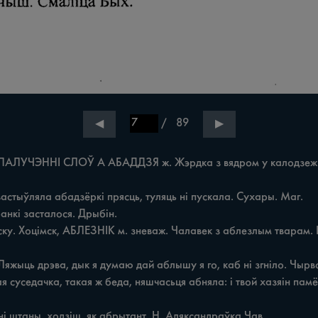
/
89
◀
▶
ННІ СЛОЎ А АБАДДЗЯ ж. Жэрдка з вядром у калодзежным ж