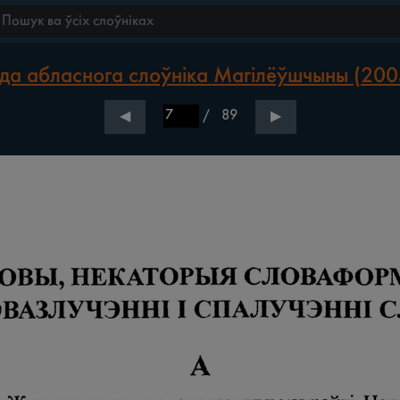
да абласнога слоўніка Магілёўшчыны (2005
/
89
◀
▶