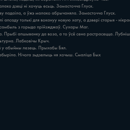
льтурна. Лабковічы Крыч.

 абыріла. Нічога зьдзелыць ня хочыш. Смаліца Бых