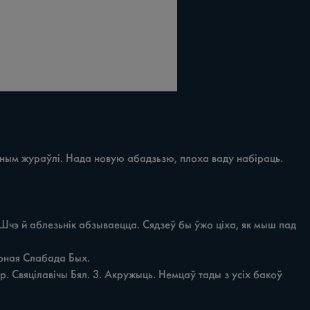
ураўлі. Нада новую абадзьзю, плоха ваду набіраць. 