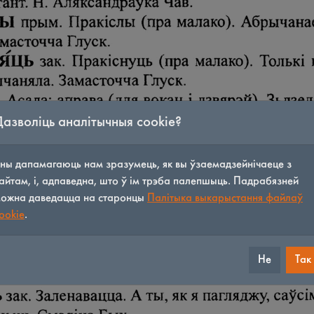
Дазволіць аналітычныя cookie?
ны дапамагаюць нам зразумець, як вы ўзаемадзейнічаеце з
айтам, і, адпаведна, што ў ім трэба палепшыць. Падрабязней
ожна даведацца на старонцы
Палітыка выкарыстання файлаў
ookie
.
Не
Так