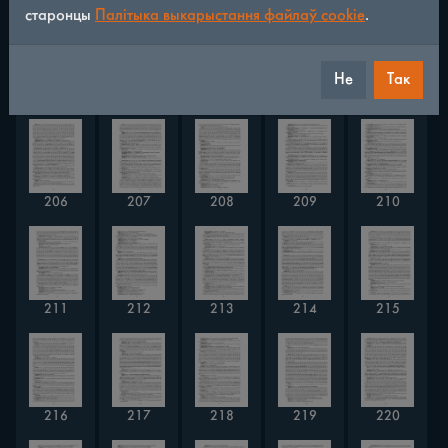
старонцы
Палітыка выкарыстання файлаў cookie
.
Не
Так
201
202
203
204
205
206
207
208
209
210
211
212
213
214
215
216
217
218
219
220