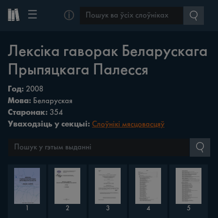
☰
ⓘ
Лексіка гаворак Беларускага
Прыпяцкага Палесся
Год:
2008
Мова:
Беларуская
Старонак:
354
Уваходзіць у секцыі:
Слоўнікі мясцовасцяў
1
2
3
4
5