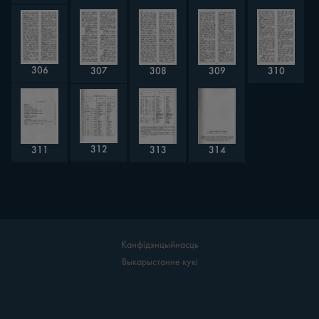
306
307
308
309
310
312
311
313
314
Канфідэнцыйнасць
Выкарыстанне кукі