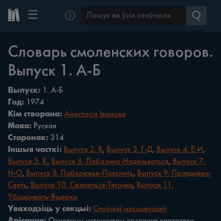
☰
ⓘ
Словарь смоленских говоров.
Выпуск 1. А-Б
Выпуск:
1. А-Б
Год:
1974
Кім створана:
Анастасія Іванова
Мова:
Руская
Старонак:
314
Іншыя часткі:
Выпуск 2. В
,
Выпуск 3. Г-Д
,
Выпуск 4. Е-И
,
Выпуск 5. К
,
Выпуск 6. Лабазина-Надянькаться
,
Выпуск 7.
Н-О
,
Выпуск 8. Пабережье-Пояснить
,
Выпуск 9. Правдивец-
Сеять
,
Выпуск 10. Сжалеться-Тяточки
,
Выпуск 11.
Убадривать-Ящерки
Уваходзіць у секцыі:
Слоўнікі мясцовасцяў
Апісанне:
Основным источником создания картотеки,