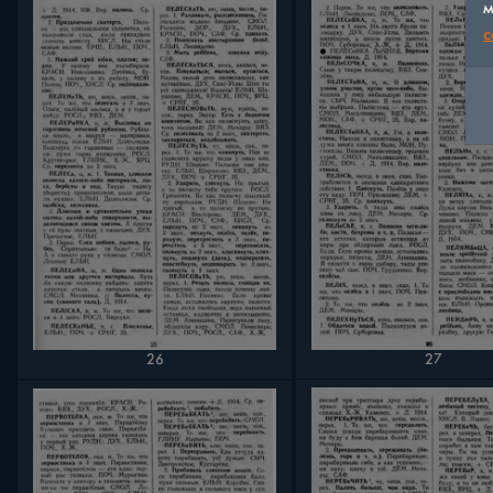
м
c
26
27