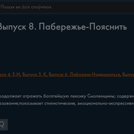
Выпуск 8. Пабережье-Пояснить
уск 4. Е-И
,
Выпуск 5. К
,
Выпуск 6. Лабазина-Надянькаться
,
Выпус
продолжа­ет отражать богатейшую лексику Смоленщины; содержит
зования;показывает стилистические, эмоционально-экспрессивные