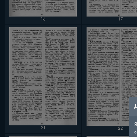
16
17
Я
21
22
с