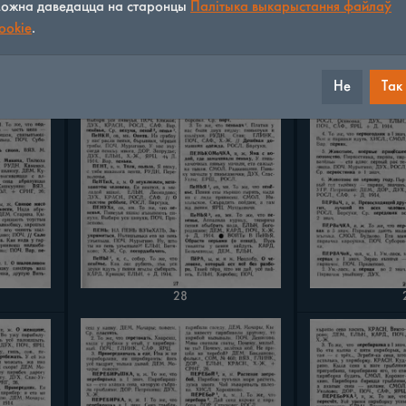
ожна даведацца на старонцы
Палітыка выкарыстання файлаў
ookie
.
Не
Так
28