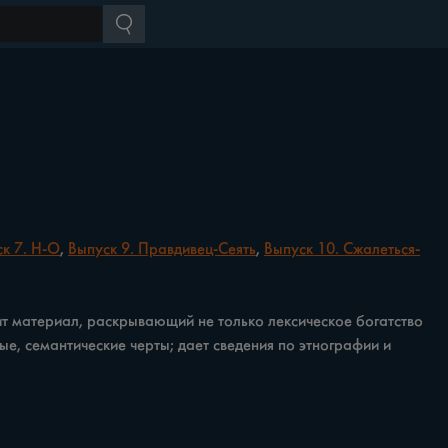
к 7. Н-О
,
Выпуск 9. Правдивец-Сеять
,
Выпуск 10. Сжалеться-
 ма­териал, раскрывающий не только лексическое богатство
, се­мантические черты; дает сведения по этнографии и