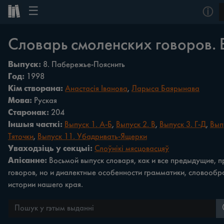
☰
ⓘ
Словарь смоленских говоров. 
Выпуск:
8. Пабережье-Пояснить
Год:
1998
Кім створана:
Анастасія Іванова
,
Ларыса Баярынава
Мова:
Руская
Старонак:
204
Іншыя часткі:
Выпуск 1. А-Б
,
Выпуск 2. В
,
Выпуск 3. Г-Д
,
Вып
Тяточки
,
Выпуск 11. Убадривать-Ящерки
Уваходзіць у секцыі:
Слоўнікі мясцовасцяў
Апісанне:
Восьмой выпуск словаря, как и все предыдущие, 
говоров, но и диалектные особенности грамматики, словообра
истории нашего края.