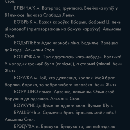
Стол.

	БЛЕИЧА'К м. Ватэрпас, грунтвага. Блейчака купіў у 
В1лънюсе. Іванава Слабада Лельч.

	БО'БРЫК м. Божая кароўка Бборык, бобрык! Ці пень 
ці колода? (прыгаворваюць на божую кароўку). Альманы 
Стол.

	БОДЫ'ЛЬЕ ж Адна чарнобыліна. Бодылъе. Зовёцца 
дай годзі. Альманы Стол.

	БОЛЯ'ЧКА ж. Пра адсутнасць чаго-небудзь. Болячка! 
У молодых гроьиэй була (калісьці), а старыкі ўпівалі. Бечы 
Жытк.

	БОРА'КА м. Той, хто дужаецца, крапак. Мой брат 
борака, борака, то зобралюбога чоловёка. Бечы Жытк.

	БО'РУШНО прысл. Адзенне, лахманы. Озмл своё 
борушно да одзешса. Альманы Стол.

	БОЎКУ'НЕЦж Ярмо на аднаго вала. Вулька IЛун.

	БРАШЭ'НЬ м. Стрыечны брат. Брашэнь мой любы! 
Альманы Стол.

	БРЭДУ'ХА ж. Брахуха. Брэдуха ты, шо набрэдзіла 