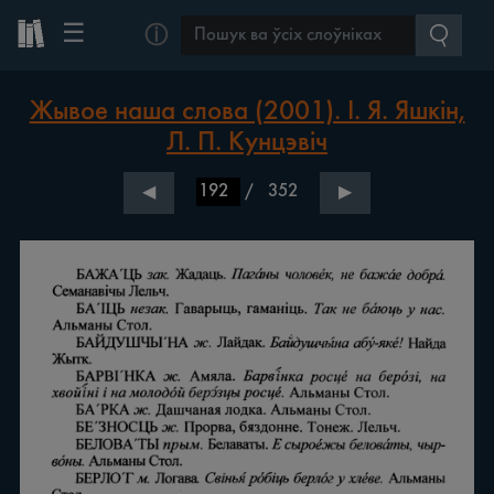
☰
ⓘ
Жывое наша слова (2001). І. Я. Яшкін,
Л. П. Кунцэвіч
/
352
◀
▶