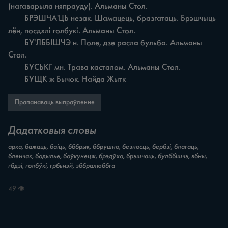
(нагаварыла няпрауду). Альманы Стол.

	БРЭШЧА'ЦЬ незак. Шамацець, бразгатаць. Брэшчыць 
лён, посдхлі голбукі. Альманы Стол.

	БУ'ЛББІШЧЭ н. Поле, дзе расла бульба. Альманы 
Стол.

	БУСЬКГ мн. Трава касталом. Альманы Стол.

	БУЩК ж Бычок. Найда Жытк
Прапанаваць выпраўленне
Дадатковыя словы
арка, бажаць, баіць, бббрык, ббрушно, безносць, бербзі, благаць,
блеичак, бодылье, боўкунецж, брэдўха, брэшчаць, булббішчэ, вбны,
гбдзі, голбўкі, грбьиэй, зббралюббга
49 👁