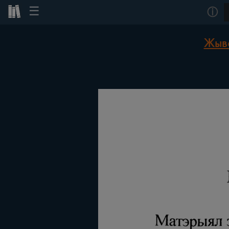
☰
ⓘ
Жыво