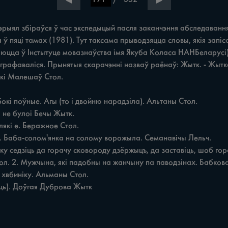
◀
▶
іраўся ў час экспедыцый пасля заканчэння абследавання га
 ў пяці тамах (1981). Тут таксама прыводзяцца словы, якія запі
юцца ў Інстытуце мовазнаўства імя Якуба Коласа HAHБеларусі).
афаваліся. Прынятыя скарачэнні назваў раёнаў: Жытк. - Жыткавіцк
лікі Малешаў Стол.

іць). Доўгая Дуброва Жытк