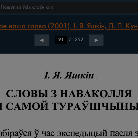
е наша слова (2001). І. Я. Яшкін, Л. П. Кун
/
352
◀
▶