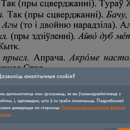
Дазволіць аналітычныя cookie?
ны дапамагаюць нам зразумець, як вы ўзаемадзейнічаеце з
айтам, і, адпаведна, што ў ім трэба палепшыць. Падрабязней
ожна даведацца на старонцы
Палітыка выкарыстання файлаў
ookie
.