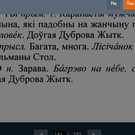
Не
Так
/
352