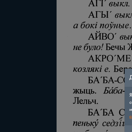
Я
с
м
c