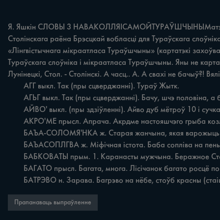
Я. Яшкін СЛОВЫ 3 НАВАКОЛЛЯIСАМОЙТУРАЎШЧЫНЫМатэрыял зб
Столінскага раёна Брэсцкай вобласці для Тураўскага слоўніка
«Лінгвістычнага мікраатласа Тураўшчыны» (картатэкі захоўва
Тураўскага слоўніка i мікраатласа Тураўшчыны. Яны не картагр
Лунінецкі, Стол. - Столінскі. A часц.. A. A свахі не бачыў?! Вя
	АГГ выкл. Так (пры сцверджанні). Тураў Жытк.

	АГЬГ выкл. Так (пры сцверджанні). Бачу, шчэ половіна, a бокі поўные. Агы (то i двойню нарадзіла). Альтаны Стол.

	АЙВО' выкл. (пры здзіўленні). Айво дуб мётроў 10 i сучка не булоі Бечы Жытк.

	AKPO'ME прысл. Апрача. Акрдме настояшчэго грыба козлякі e. Беражное Стол.

	БАЪА-СОЛОМЯ'НКА ж. Старая жанчына, якая варожыць. Баба-солом'янка на солому ворожыла. Семанавічы Лельч.

	БАЪАСОПЛГВА ж. Міфічная істота. Баба сопліва на пеньку седзіць да горачу сковороду дзёржыцъ, да заставіць, шоб горачу сковороду цэловаў. Семановічы. Лельч.

	БАБКОВАТЫ прым. 1. Каранасты мужчына. Беражное Стол. 2. Мужчына, які падобны на жанчыну па паводзінах. Бабковаты чоловёк. Доўгая Дуброва Жытк.

	БАГАТО прысл. Багата, многа. Лісічанок багато росцё по хвбиніку. Альманы Стол.

	БАТРЭВО н. Зарава. Багрэво на нёбе, стоўб красны (ста
Прапанаваць выпраўленне