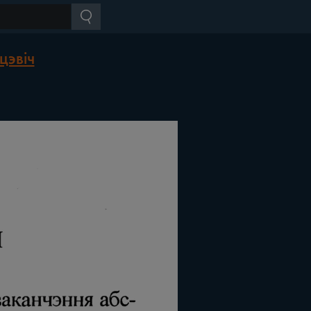
цэвіч