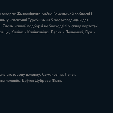
ворак Жыткавіцкага раёна Гомельскай вобласці i 
саны ў наваколлі Тураўшчыны ў час экспедыцый для 
 Словы нашай падборкі не ўваходзілі ў склад картатэкі 
і, Калінк. - Калінкавіцкі, Лельч. - Лельчыцкі, Лун. - 