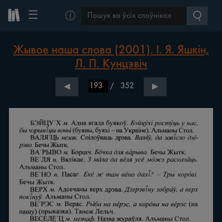
☰
ⓘ
Жывое наша слова (2001). І. Я. Яшкін,
Л. П. Кунцэвіч
/
352
◀
▶