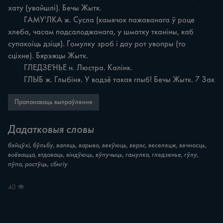
хату (увайшлі). Бечы Жытк.

	ГАМУ'ЛКА ж. Сусла (камячок пажаванага ў роце 
хлеба, часам падсалоджанага, у шматку тканіны, каб 
супакоіць дзіця). Гомулку зроб і дау рот увопры (то 
сціхне). Бярэжцы Жытк.

	ГЛЕДЗЕ'НЬЕ н. Люстра. Калінк.

	ГЛЫБ ж. Глыбіня. У водзё такая глыб! Бечы Жытк. 7 Зак
Прапанаваць выпраўленне
Дадатковыя словы
бэйцўхі, бўльбу, валяць, варыво, векўюць, верэс, веселецж, вечносць,
воёвацца, втдоваць, віндўюць, вўпучыць, гамулка, гледзенье, гўлу,
пўпа, ростўць, сбнгіу
40 👁