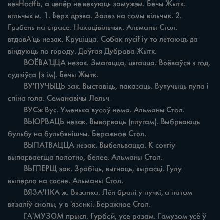
вечHoctfb, а цепёр не векуюць замужэм. Бечы Жытк. 
вгльчык м. 1. Верх дрэва. Залез на сомы вільчык. 2. 
Грэбень на страсе. Нахацівільчык. Альманы Стол. 
втдовА'ць незак. Круціцца. Собак nycif iy то летаюцъ да 
віндуюць по городу. Доўгая Дуброва Жытк.

	ВОЁВА'ЦЦА незак. Змагацца, цягацца. Воёваўся з год, 
судзіўса (з ім). Бечы Жытк.

	ВУ'ПУЧЫЦЬ зак. Выставіць, паказаць. Вупучыць пупа i 
спіна гола. Семанавічы Лельч.

	ВУСж Byc. Уменька вусоў нема. Альманы Стол.

	ВЬЮРВАЦЬ незак. Выворваць (плугам). Выбрваюцъ 
бульбу на бульбянішчы. Беражное Стол.

	ВЫПАТВАЦЦА незак. Выбельвацца. К сонгіу 
выпарваегща полотно, белее. Альманы Стол.

	ВЬГПЕРЩ зак. Зрабіць, выгнаць, вырасці. Гулу 
выперло на сосне. Альманы Стол.

	ВЯЗА'НКА ж. Вязанка. Лён бралі у пучкі, а патом 
вязаліў снопы, у в 'язанкі. Беражное Стол.

	ГА'МУЗОМ прысл. Гурбой, усе разам. Гамузом усё ў 