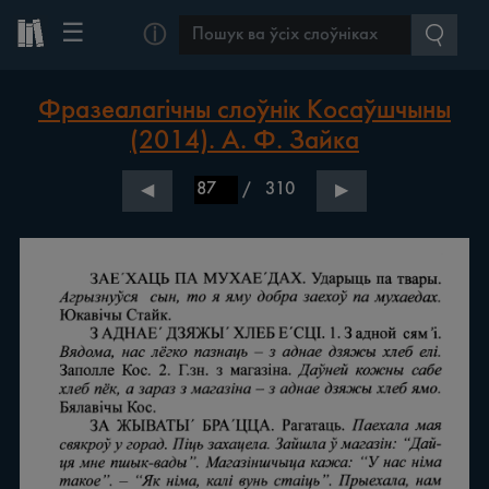
☰
ⓘ
Фразеалагічны слоўнік Косаўшчыны
(2014). А. Ф. Зайка
/
310
◀
▶