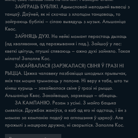
	ЗАЙГРАЦЬ БУБЛІКІ. Адмысловай мелодыяй вывесці з 
танцаў. Даўней, як ні схочаш з хлопцом танцаваць, то 
зайграюць бублікі – сілаю вывядуць з музык. Альшаніца 
Квас.

	ЗАЙНЯЦЬ ДУХІ. На нейкі момант перастаць дыхаць 
(ад хвалявання, ад перажывання і пад.). Зайшоў у лес: 
кветкі цвітуць, птушкі спяваюць – ажно духі зайняло. Такая 
мілата! Заполле Кос.

	ЗАКАЙВАЛАСЯ (ЗАРЭКАЛАСЯ) СВІНЯ Ў ГРАЗІ НІ 
РЫЦЦА. Цяжка чалавеку пазбавіцца шкодных прывычак, 
якія так моцна трымаюць у палоне. Ні веру я табе, што ты 
кіняш курыць – закайвалася свіня ў гразі ні рыцца. 
Альшаніца Квас. Закайвацца, зарэкацца – абяцаць.

	ЗА КАМПАНІЮ. Разам з усімі. З майго бацька 
смяяліся. Дружбак жаніўся, а каб ад яго ні адстаць, і ён з 
мамаю за кампанію падаў на аглашэння ў цэркоў. Але 
пражылі з мацяраю дружно, ні сварыліся. Заполле Кос.