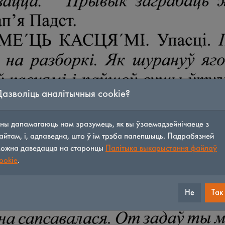
Дазволіць аналітычныя cookie?
ны дапамагаюць нам зразумець, як вы ўзаемадзейнічаеце з
айтам, і, адпаведна, што ў ім трэба палепшыць. Падрабязней
ожна даведацца на старонцы
Палітыка выкарыстання файлаў
ookie
.
Не
Так