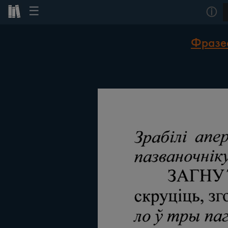
☰
ⓘ
Фразеа