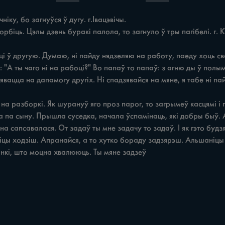
ку, бо загнуўся ў дугу. г.Івацэвічы.

: "А ты чаго ні на рабоці?" Во папаў то папаў: з агню ды ў пол
нкі, што моцна хвалююць. Ты мяне задзеў