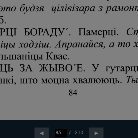
/
310
◀
▶