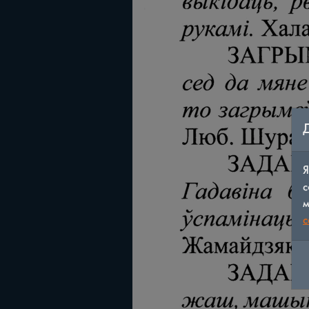
Я
с
м
c