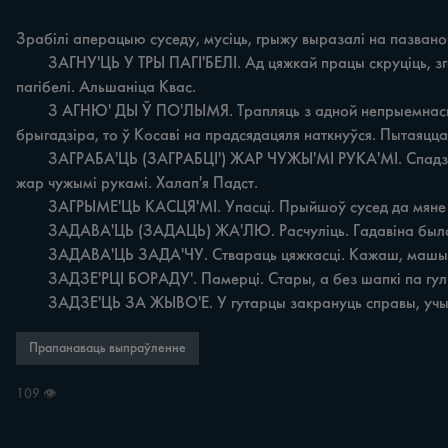
Зрабілі аперацыю суседу, мусіць, грыжу выразалі на пазваночні
	ЗАГНУ'ЦЬ У ТРЫ ПАГІ'БЕЛІ. Ад цяжкай працы скруціць, згорбіць. Цэлы дзень буракі палола, то загнуло ў тры пагібелі. г. Косава. Ззамаладу рабіў цяжко, то на старасці загнуло ў тры 
пагібелі. Альшаніца Квас.

	З АГНЮ' ДЫ Ў ПО'ЛЫМЯ. Трапляць з адной непрыемнасці ў другую. Думаю, ні пайду нядзеляю на работу, паеду хоць свата праведаю ў Косаві, чарку вып'ям. Схаваўся ад 
брыгадзіра, то ў Косаві на прадсядацяля наткнуўся. Пытаяцца
	ЗАГРАБА'ЦЬ (ЗАГРАБЦІ') ЖАР ЧУЖЫ'МІ РУКА'МІ. Спадзявацца на дапамогу другіх. Ні спадзявайся на мяне, я табе ні пайду гной з-пад каровы выкідаць, рвацца. Прывык заграбаць 
жар чужымі рукамі. Халап'я Падст.

	ЗАГРЫМЕ'ЦЬ КАСЦЯ'МІ. Упасці. Прыйшоў сусед да мяне на разборкі. Як шурануў яго проз парог, то загрымеў касцямі і пайшоў вушы ўтуліўшы. Майск Люб. Шурануць - штурхануць.

	ЗАДАВА'ЦЬ (ЗАДАЦЬ) ЖА'ЛЮ. Расчуліць. Гадавіна была па сыну. Прышла суседка, начала ўспамінаць, які добры быў. Ано мне жалю задала. Жамайдзякі Міл.

	ЗАДАВА'ЦЬ ЗАДА'ЧУ. Ствараць цяжкасці. Кажаш, машына сапсавалася. От задаў ты мне задачу то задаў. І як гэто будзя цілівізара з рамонту прывязці? Плехава Люб.

	ЗАДЗЕ'РЦІ БОРАДУ'. Памерці. Стары, а без шапкі па гуліцы ходзіш. Апранайся, а то хутко бораду задзярэш. Альшаніцы Квас.

	ЗАДЗЕ'ЦЬ ЗА ЖЫВО'Е. У гутарцы закрануць справы, учы
Прапанаваць выпраўленне
109 👁