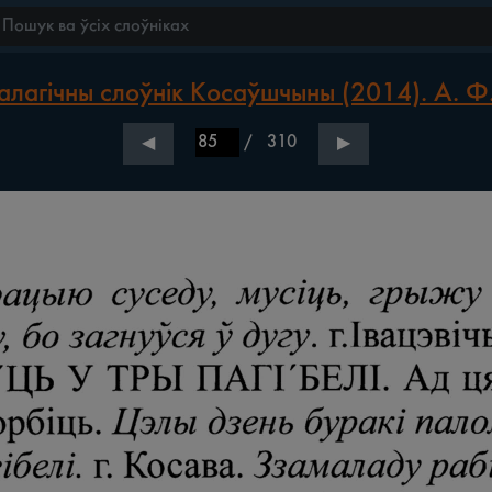
лагічны слоўнік Косаўшчыны (2014). А. Ф
/
310
◀
▶