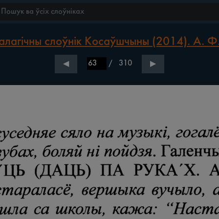
лагічны слоўнік Косаўшчыны (2014). А. Ф
/
310
◀
▶