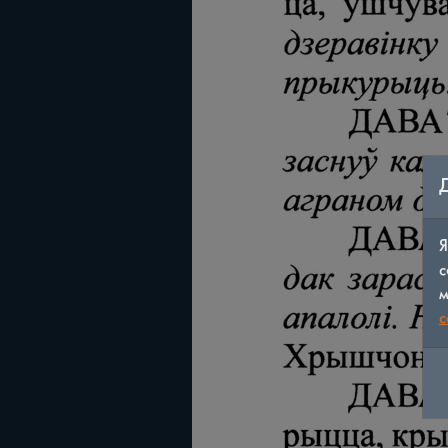
Я
с
м
c