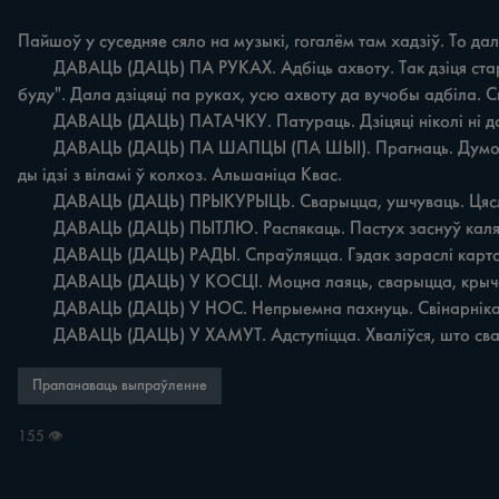
Пайшоў у суседняе сяло на музыкі, гогалём там хадзіў. То далі
	ДАВАЦЬ (ДАЦЬ) ПА РУКАХ. Адбіць ахвоту. Так дзіця стараласё, вершыка вучыло, ад зубоў адлятало. Прышла са школы, кажа: "Настаўніца тройку паставіла, больш так вучыць ні 
буду". Дала дзіцяці па руках, усю ахвоту да вучобы адбіла. С
	ДАВАЦЬ (ДАЦЬ) ПАТАЧКУ. Патураць. Дзіцяці ніколі ні давай патачкі, хай прывыкая слухаць старэйшых. Заполле Кос.

	ДАВАЦЬ (ДАЦЬ) ПА ШАПЦЫ (ПА ШЫІ). Прагнаць. Думоў, век начальніком будзя, усё яму людзі рабіцімуць за так. Э, не, прышлі граматнейшыя за яго, пасля інсцітута. Далі па шапцы 
ды ідзі з віламі ў колхоз. Альшаніца Квас.

	ДАВАЦЬ (ДАЦЬ) ПРЫКУРЫЦЬ. Сварыцца, ушчуваць. Цясляры называюцца, да паўдня адну дзеравінку прыпусцілі. Прышоў брыгадзір, то даў ім прыкурыць. Хадакі Жытл.

	ДАВАЦЬ (ДАЦЬ) ПЫТЛЮ. Распякаць. Пастух заснуў каля кароў, а яны ўсе ў шкоду, у канюшыну. То аграном даў яму пытлю. Заполле Кос.

	ДАВАЦЬ (ДАЦЬ) РАДЫ. Спраўляцца. Гэдак зараслі картоплі, што страх. Нічого, далі рады, апалолі. Нездарма кажуць: вочы баяцца, а рукі робяць. Хрышчонавічы Квас.

	ДАВАЦЬ (ДАЦЬ) У КОСЦІ. Моцна лаяць, сварыцца, крычаць. Бацько зрабіў лыжы, паехоў я на горку – зламаў адну. То далі мне ў косці. Альшаніца Квас.

	ДАВАЦЬ (ДАЦЬ) У НОС. Непрыемна пахнуць. Свінарніка зрабілі за сялом у полі. Паверня вецяр на сяло – дасць у нос, то дыхаць німа чым. Альшаніца Квас.

	ДАВАЦЬ (ДАЦЬ) У ХАМУТ. Адступіцца. Хваліўся, што сваі
Прапанаваць выпраўленне
155 👁