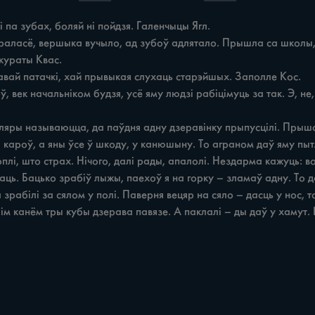
 па зубах, боляй ні пойдзя. Галенчыцы Ягл.

кураты Квас.

м канём тры кубы дзерава павязе. А паклалі – ды даў у хамут. 