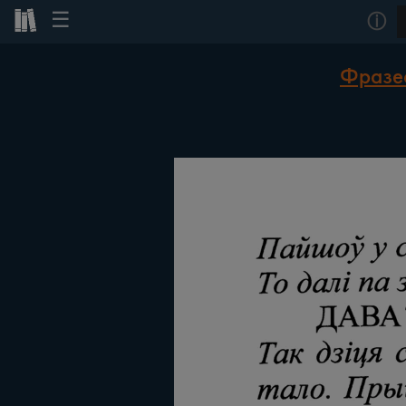
☰
ⓘ
Фразеа