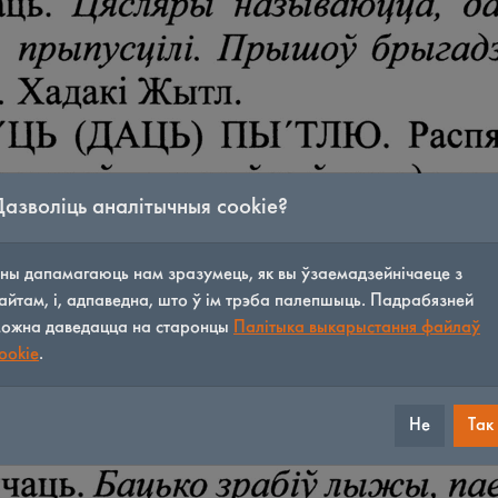
Дазволіць аналітычныя cookie?
ны дапамагаюць нам зразумець, як вы ўзаемадзейнічаеце з
айтам, і, адпаведна, што ў ім трэба палепшыць. Падрабязней
ожна даведацца на старонцы
Палітыка выкарыстання файлаў
ookie
.
Не
Так