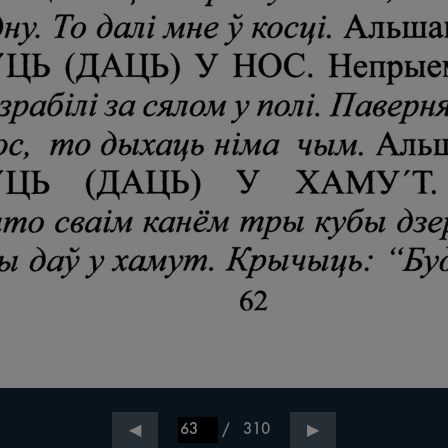
/
310
◀
▶