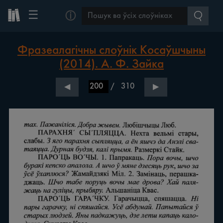
☰
ⓘ
Фразеалагічны слоўнік Косаўшчыны
(2014). А. Ф. Зайка
/
310
◀
▶