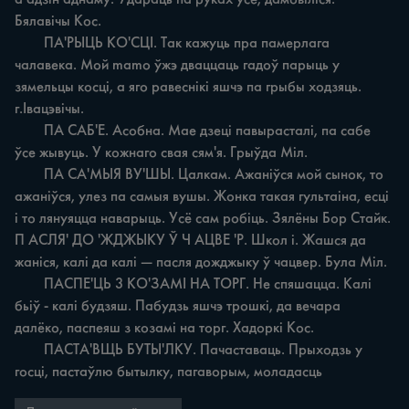
Бялавічы Кос.

	ПА'РЫЦЬ КО'СЦІ. Так кажуць пра памерлага 
чалавека. Мой mamo ўжэ дваццаць гадоў парыць у 
зямельцы косці, а яго равеснікі яшчэ па грыбы ходзяць. 
г.Івацэвічы.

	ПА САБ'Е. Асобна. Мае дзеці павырасталі, па сабе 
ўсе жывуць. У кожнаго свая сям'я. Грыўда Міл.

	ПА СА'МЫЯ ВУ'ШЫ. Цалкам. Ажаніўся мой сынок, то 
ажаніўся, улез па самыя вушы. Жонка такая гультаіна, есці 
i то лянуяцца наварыць. Усё сам робіць. Зялёны Бор Стайк. 
П АСЛЯ' ДО 'ЖДЖЫКУ Ў Ч АЦВЕ 'Р. Школ i. Жашся да 
жаніся, калі да калі — пасля дожджыку ў чацвер. Була Міл.

	ПАСПЕ'ЦЬ 3 КО'ЗАМІ НА ТОРГ. Не спяшацца. Калі 
бьіў - калі будзяш. Пабудзь яшчэ трошкі, да вечара 
далёко, паспеяш з козамі на торг. Хадоркі Кос.

	ПАСТА'ВЩЬ БУТЫ'ЛКУ. Пачаставаць. Прыходзь у 
госці, пастаўлю бытылку, пагаворым, моладасць