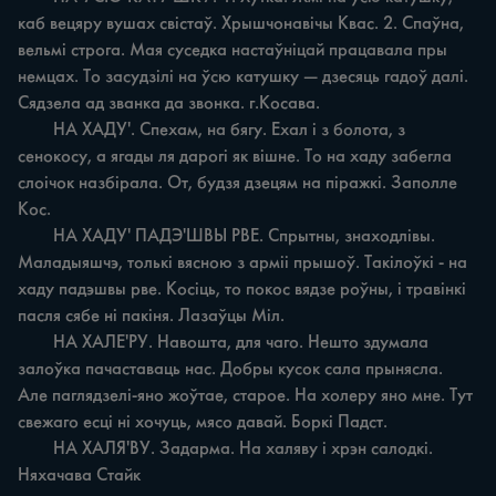
каб вецяру вушах свістаў. Хрышчонавічы Квас. 2. Спаўна, 
вельмі строга. Мая суседка настаўніцай працавала пры 
немцах. То засудзілі на ўсю катушку — дзесяць гадоў далі. 
Сядзела ад званка да звонка. г.Косава.

	НА ХАДУ'. Спехам, на бягу. Ехал i з болота, з 
сенокосу, а ягады ля дарогі як вішне. То на хаду забегла 
слоічок назбірала. От, будзя дзецям на піражкі. Заполле 
Кос.

	НА ХАДУ' ПАДЭ'ШВЫ РВЕ. Спрытны, знаходлівы. 
Маладыяшчэ, толькі вясною з арміі прышоў. Такілоўкі - на 
хаду падэшвы рве. Косіць, то покос вядзе роўны, i травінкі 
пасля сябе ні пакіня. Лазаўцы Міл.

	НА ХАЛЕ'РУ. Навошта, для чаго. Нешто здумала 
залоўка пачаставаць нас. Добры кусок сала прынясла. 
Але паглядзелі-яно жоўтае, старое. На холеру яно мне. Тут 
свежаго есці ні хочуць, мясо давай. Боркі Падст.

	НА ХАЛЯ'ВУ. Задарма. На халяву i хрэн салодкі. 
Няхачава Стайк