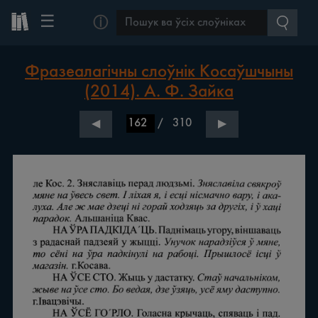
☰
ⓘ
Фразеалагічны слоўнік Косаўшчыны
(2014). А. Ф. Зайка
/
310
◀
▶