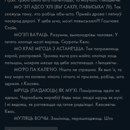
i грэх. Трэба было што папытацца, то маўчалі. г.Івацэвічы.

	MO 'ЗГІ АДСО 'ХЛІ (ВЫ' САХЛІ, ПАВЫСЫХА' ЛІ). Так 
скажуць таму, хто робіць абы-што. Прывёз дрова i ляпнуў 
пасярод дарогі. У цябе шчо, мозгі павысыхалі?! Гошчава 
Стайк.

	МО'ЗГІ ВА'РАЦЬ. Разумны, вынаходлівы чалавек. У 
гэтаго хлопца мозгі вараць. Скураты Квас.

	МО КРАЕ МЕ'СЦА 3 АСТАНЕ'ЦЦА. Так пагражаюць 
карай, расправай. Троняш яшчэ раз майго хлопца хоць 
пальцом, мокрае месца ад цябе застанецца. г.Івацэвічы.

	MO'PO ПА КАЛЕ'НО. Нішто не страшна. Як вып 'я, то 
яму моро па калено: нікого i нічого ні прызнае, робіць, што 
здумая. г.Косава.

	МРУЦЬ (ПА'ДАЮЦЬ) ЯК МУ'ХІ. Паміраюць адзін за 
адным. Чарнобыль нарабіў бяды нам: людзі мруць як мухі. 
I ні ведаяш, як ратавацца ад гэтае радьіяцыі. Квасевічы 
Квас.

	МУ'ЛЯЦЬ ВО'ЧЫ. Замінаць, перашкаджаць. Што