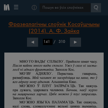
☰
ⓘ
Фразеалагічны слоўнік Косаўшчыны
(2014). А. Ф. Зайка
/
310
◀
▶