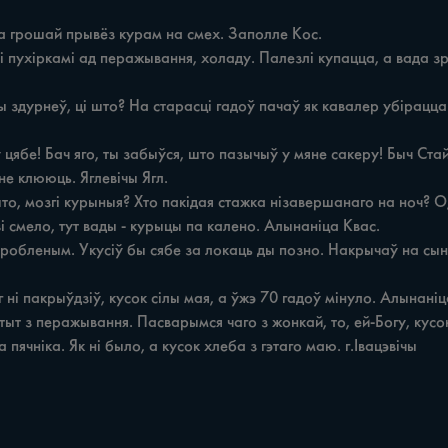
 а грошай прывёз курам на смех. Заполле Кос.

пячніка. Як ні было, а кусок хлеба з гэтаго маю. г.Івацэвічы