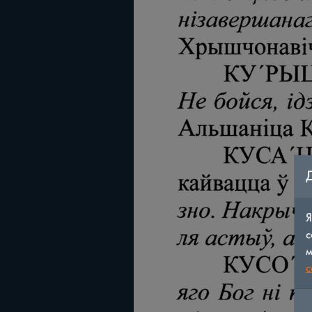
Я
с
м
c