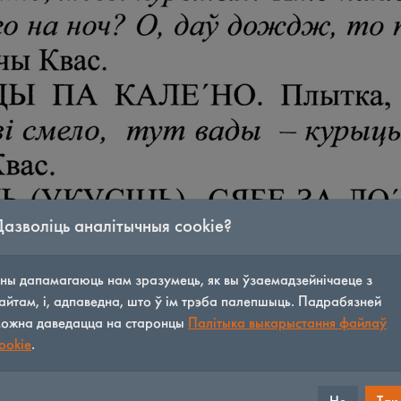
Дазволіць аналітычныя cookie?
ны дапамагаюць нам зразумець, як вы ўзаемадзейнічаеце з
айтам, і, адпаведна, што ў ім трэба палепшыць. Падрабязней
ожна даведацца на старонцы
Палітыка выкарыстання файлаў
ookie
.