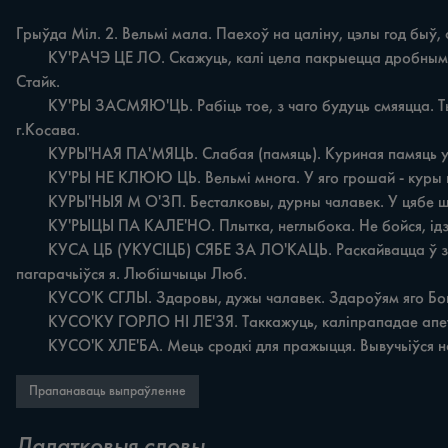
Грыўда Міл. 2. Вельмі мала. Паехоў на цаліну, цэлы год быў,
	КУ'РАЧЭ ЦЕ ЛО. Скажуць, калі цела пакрыецца дробнымі пухіркамі ад перажывання, холаду. Палезлі купацца, а вада зранку холодная. Выскачылі - цело курачэ стало. Размеркі 
Стайк.

	КУ'РЫ ЗАСМЯЮ'ЦЬ. Рабіць тое, з чаго будуць смяяцца. Ты здурнеў, ці што? На старасці гадоў пачаў як кавалер убірацца. Цябе ж куры засмяюць, на цябе пальцом будуць паказваць. 
г.Косава.

	КУРЫ'НАЯ ПА'МЯЦЬ. Слабая (памяць). Куриная памяць у цябе! Бач яго, ты забыўся, што пазычыў у мяне сакеру! Быч Стайк.

	КУ'РЫ НЕ КЛЮЮ ЦЬ. Вельмі многа. У яго грошай - куры не клююць. Яглевічы Ягл.

	КУРЫ'НЫЯ М О'ЗП. Бесталковы, дурны чалавек. У цябе што, мозгі курыныя? Хто пакідая стажка нізавершанаго на ноч? О, даў дождж, то папасушыш. Хрышчонавічы Квас.

	КУ'РЫЦЫ ПА КАЛЕ'НО. Плытка, неглыбока. Не бойся, ідзі смело, тут вады - курыцы па калено. Алынаніца Квас.

	КУСА ЦБ (УКУСІЦБ) СЯБЕ ЗА ЛО'КАЦЬ. Раскайвацца ў зробленым. Укусіў бы сябе за локаць ды позно. Накрычаў на сына, нагаварыўяму абы-чаго, а пасля астыў адумоўся: 
пагарачьіўся я. Любішчыцы Люб.

	КУСО'К СГЛЫ. Здаровы, дужы чалавек. Здароўям яго Бог ні пакрыўдзіў, кусок сілы мая, а ўжэ 70 гадоў мінуло. Алынаніца Квас.

	КУСО'КУ ГОРЛО НІ ЛЕ'ЗЯ. Таккажуць, каліпрападае апетыт з перажывання. Пасварымся чаго з жонкай, то, ей-Богу, кусок у горло ні лезя. Бялавічы Кос.

	КУСО'К ХЛЕ'БА. Мець сродкі для пражыцця. Вывучьіўся на 
Прапанаваць выпраўленне
Дадатковыя словы