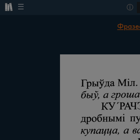
☰
ⓘ
Фразеа