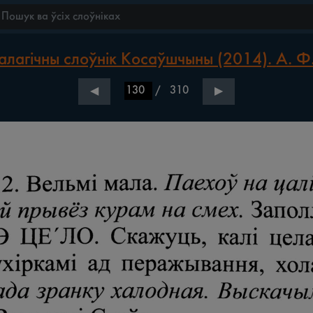
лагічны слоўнік Косаўшчыны (2014). А. Ф
/
310
◀
▶