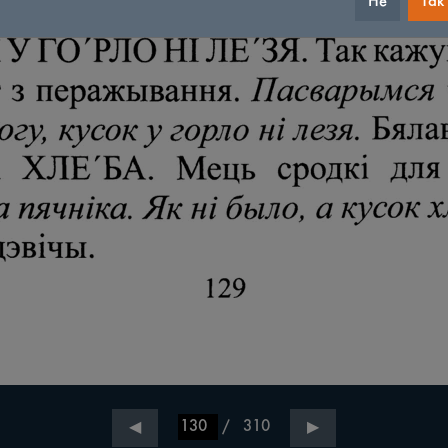
Не
Так
/
310
◀
▶