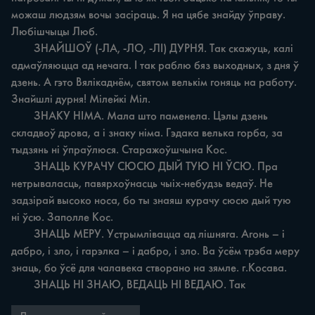
можаш людзям вочы засіраць. Я на цябе знайду ўправу. 
Любішчыцы Люб.

	ЗНАЙШОЎ (-ЛА, -ЛО, -ЛІ) ДУРНЯ. Так скажуць, калі 
адмаўляюцца ад нечага. І так раблю бяз выходных, з дня ў 
дзень. А гэто Вялікаднём, святом велькім гоняць на работу. 
Знайшлі дурня! Мілейкі Міл.

	ЗНАКУ НІМА. Мала што паменела. Цэлы дзень 
складвоў дрова, а і знаку німа. Гэдака велька горба, за 
тыдзянь ні ўпраўлюся. Старажоўшчына Кос.

	ЗНАЦЬ КУРАЧУ СЮСЮ ДЫЙ ТУЮ НІ ЎСЮ. Пра 
нетрываласць, павярхоўнасць чыіх-небудзь ведаў. Не 
задзірай высоко носа, бо ты знаяш курачу сюсю дый тую 
ні ўсю. Заполле Кос.

	ЗНАЦЬ МЕРУ. Устрымлівацца ад лішняга. Агонь – і 
дабро, і зло, і гарэлка – і дабро, і зло. Ва ўсём трэба меру 
знаць, бо ўсё для чалавека створано на зямле. г.Косава.

	ЗНАЦЬ НІ ЗНАЮ, ВЕДАЦЬ НІ ВЕДАЮ. Так