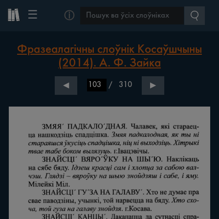
☰
ⓘ
Фразеалагічны слоўнік Косаўшчыны
(2014). А. Ф. Зайка
/
310
◀
▶