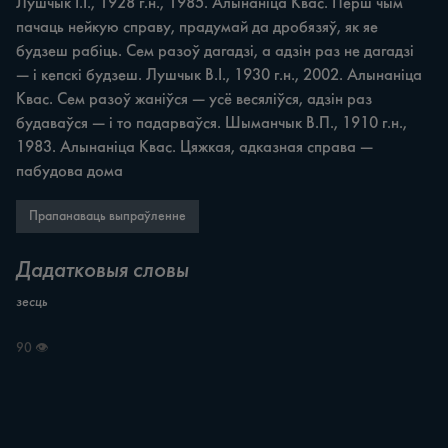
Лушчык І.І., 1928 г.н., 1985. Алынаніца Квас. Перш чым 
пачаць нейкую справу, прадумай да дробязяў, як яе 
будзеш рабіць. Сем разоў дагадзі, а адзін раз не дагадзі 
— i кепскі будзеш. Лушчык В.І., 1930 г.н., 2002. Алынаніца 
Квас. Сем разоў жаніўся — усё весяліўся, адзін раз 
будаваўся — i то падарваўся. Шыманчык В.П., 1910 г.н., 
1983. Алынаніца Квас. Цяжкая, адказная справа — 
пабудова дома
Прапанаваць выпраўленне
Дадатковыя словы
зесць
90 👁