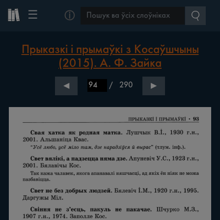
☰
ⓘ
Прыказкі і прымаўкі з Косаўшчыны
(2015). А. Ф. Зайка
/
290
◀
▶