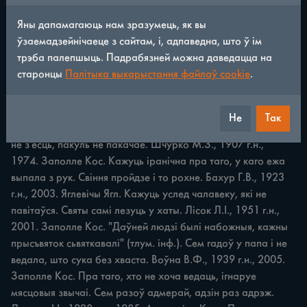
Яны дапамагаюць нам зразумець, як вы
ПРЫКАЗКІ І ПРЫМАЎКІ 93 Свая хатка як родная матка. 
ўзаемадзейнічаеце з сайтам, і, адпаведна, што ў ім
Лушчык В.І., 1930 г.н., 2001. Алыпаніца Квас. "Усё любо, у 
трэба палепшыць. Падрабязней можна даведацца на
сё міло там, дзе нарадзіўся й вырас" (тлум. інф.). Свет 
старонцы
Палітыка выкарыстання файлаў cookie
.
вялікі, а падзецца няма дзе. Апуневіч У.С., 1923 г.н., 2001. 
Бялавічы Кос. Так кажа чалавек, якога апанавалі няшчасці, 
ад якіх ён ніяк не можа пазбавіцца. Свет не без добрых 
Не
Так
людзей. Бялевіч І.М., 1920 г.н., 1995. Даргужы Міл. Свіння 
не з'есць, пакуль не пакачае. Шчурко М.З., 1907 г.н., 
1974. Заполле Кос. Кажуць іранічна пра таго, у каго ежа 
выпала з рук. Свіння пройдзе i то рохне. Бахур Г.В., 1923 
г.н., 2003. Яглевічы Ягл. Кажуць услед чалавеку, які не 
павітаўся. Святы самі лезуць у хаты. Лісок Л.І., 1951 г.н., 
2001. Заполле Кос. "Даўней людзі былі набожныя, кажны 
прысъвяток сьвяткавалі" (тлум. інф.). Сем гадоў у папа i не 
ведала, што сука без хваста. Воўна В.Ф., 1939 г.н., 2005. 
Заполле Кос. Пра таго, хто не хоча ведаць, ігнаруе 
мясцовыя звычаі. Сем разоў адмерай, адзін раз адрэж. 