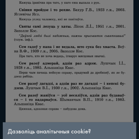
Дазволіць аналітычныя cookie?
/
290
◀
▶