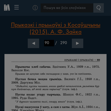
☰
ⓘ
Прыказкі і прымаўкі з Косаўшчыны
(2015). А. Ф. Зайка
/
290
◀
▶