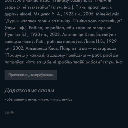
2001. Алынаніца Квас. "П'янаму cacmyni, съ п'яным ні 
сварыся, ні зьвязвайся" (тлум. інф.). П'яны праспіцца, а 
дурань ніколі. Мяцечка У. А., 1923 г.н., 2005. Мілейкі Міл. 
"Дурны чалавек горшы за п'яніцу. П'яніца хоцъ прасьпіцца" 
(тлум. інф.). Рабіла, не рабіла, абы хораша гаварыла. 
Лушчык В.І., 1930 г.н., 2002. Алынаніца Квас. Выслоўе з 
савецкіх часоў. Рабі, рабі ды папраўся. Лісок H.B., 1929 
г.н., 2002. Альшаніца Квас. Папр ав іц ца — пастарацца. 
"Працуеш у калхозі, a дадому прыйдзяш — рабі, рабі ды 
папраўся: ніхто за цябе ні зробіць тваёй работы" (тлум. інф
Прапанаваць выпраўленне
Дадатковыя словы
набе, пянаму, пяны, пяным, пяніца, пяніцу
86 👁