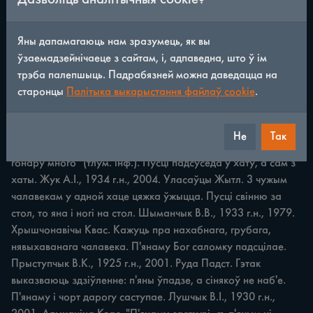
ПРЫКАЗКІ І ПРЫМАЎКІ 89 Прымачы хлеб сабачы. 
Яны дапамагаюць нам зразумець, як вы
Здзітавец У.А., 1939 г.н., 1975. Заполле Кос. Прымак не 
ўзаемадзейнічаеце з сайтам, і, адпаведна, што ў ім
адчувае сябе гаспадаром у хаце, yce ім папіхаюць. Пустая 
трэба палепшыць. Падрабязней можна даведацца на
бочка моцна грыміць. Бялевіч Г.І., 1950 г.н., 2009. Даргужы 
старонцы
Палітыка выкарыстання файлаў cookie
.
Міл. "Недалёкі, пусты чалавек, якога зрабілі начальніком, 
разьвівая бурную дзейнасъцъ, ад якой мала карысьці" 
(тлум. інф.). Пусты колас угару тырчыць. Шашук Ф.С., 
Не
Так
1922 г.н., 1995. Руда Падст. "У дурного чалавека пыхі, 
гонару много" (тлум. інф.). Пусці падсуседа ў хату, а сам з 
хаты. Жук А.І., 1934 г.н., 2004. Уласаўцы Жытл. 3 чужым 
чалавекам у адной хаце цяжка ўжыцца. Пусці свінню за 
стол, то яна i ногі на стол. Шыманчык В.В., 1933 г.н., 1979. 
Хрышчонавічы Квас. Кажуць пра нахабнага, грубага, 
нявыхаванага чалавека. П'янаму Бог саломку падсцілае. 
Прыступчык В.К., 1925 г.н., 2001. Руда Падст. Гэтак 
выказваюць здзіўленне: п'яны ўпадзе, а сінякоў не наб'е. 
П'янаму i чорт дарогу саступае. Лушчык B.I., 1930 г.н., 