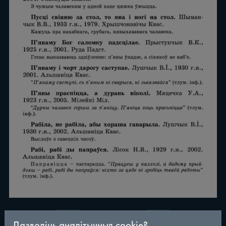
/
290
◀
▶
Дазволіць аналітычныя cookie?