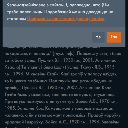
ўзаемадзейнічаеце з сайтам, і, адпаведна, што ў ім
трэба палепшыць. Падрабязней можна даведацца на
ПРЫКАЗКІ1 ПРЫМАЎКІ 87 "Калі прыйдзя бяда ў хату, то 
старонцы
Палітыка выкарыстання файлаў cookie
.
плач, галасі, а рады ні дасі" (тлум. інф.). Плюй у вочы — 
скажа: дождж ідзе. Шастала Ю.І., 1938 г.н., 2006. Косава. 
Так кажуць пра бессаромнага чалавека. Пня прыбяры, 
Не
Так
пень стане хароніы. Лушчык B.I., 1930 г.н., 2002. 
Альшаніца Квас. "Съвяточно апраняцца чалавек — 
пахарашэя, ні пазнацъ" (тлум. інф.). Пойдзеш у свет, i бяда 
за табою ўслед. Лушчык B.I., 1930 г.н., 2001. Алынаніца 
Квас. а) Ты ў свет, i бяда (доля) ўслед. Ткачук Я.В., 1915 
г.н., 1996. Міхнавічы Стайк. Калі трапіў у паласу няўдач, 
то іх цяжка пазбыцца. Поп глухім два разы абедню не 
правіць. Лушчык В.І., 1930 г.н., 2002. Алынаніца Квас. 
Трэба быць уважлівым, калі нешта кажуць ці тлумачаць. 
Пра воўка памоўка, а ён тут як тут. Зайка А.В., 1970 г.н., 
1985. Заполле Кос. Кажуць, калі ў гаворцы згадваюць 
чалавека, а ён у гэты момант прыходзіць. Прадаў кароўку, 
нрадавай i вяроўку. Зайка А.С., 1920 г.н., 1996. Бялавічы 