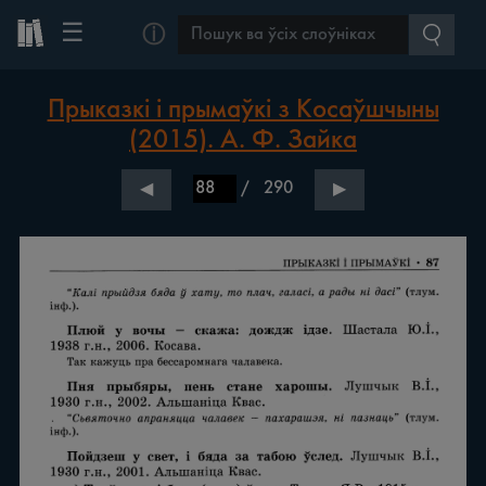
☰
ⓘ
Прыказкі і прымаўкі з Косаўшчыны
(2015). А. Ф. Зайка
/
290
◀
▶