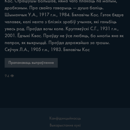
Кос. Страціўшы большае, няма чаго плакаць па малым, 
дробязным. Пра свайго гаварыць — душа баліць. 
Шыманчык У.А., 1917 г.н., 1984. Бялавічы Кос. Гэтак бядуе 
чалавек, калі нехта з блізкіх зрабіў учынак, які ганьбіць 
увесь род. Праўда вочы коле. Кругляеўскі С.Г., 1931 г.н., 
2001. Ёдчыкі Квас. Праўду не ўсе любяць, бо многім яна як 
папрок, як выкрыццё. Праўда даражэйша за грошы. 
Сяўчук Л.А., 1905 г.н., 1983. Бялавічы Кос
Прапанаваць выпраўленне
94 👁
Канфідэнцыйнасць
Выкарыстанне кукі