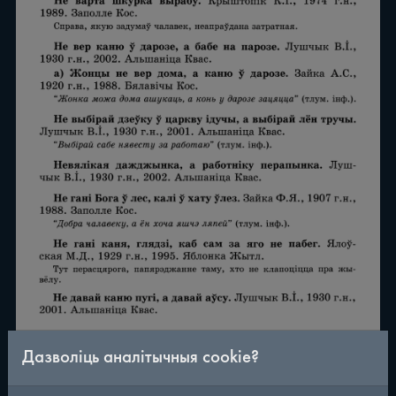
Дазволіць аналітычныя cookie?
/
290
◀
▶