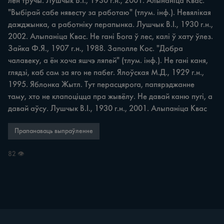
лён тручы. Лушчык В.І., 1930 г.н., 2001. Алынаніца Квас. 
"Выбірай сабе нявесту за работаю" (тлум. інф.). Невялікая 
дажджынка, а работніку перапынка. Лушчык В.І., 1930 г.н., 
2002. Алыпаніца Квас. Не гані Бога ў лес, калі ў хату ўлез. 
Зайка Ф.Я., 1907 г.н., 1988. Заполле Кос. "Добра 
чалавеку, а ён хоча яшчэ ляпей" (тлум. інф.). Не гані каня, 
глядзі, каб сам за яго не пабег. Ялоўская М.Д., 1929 г.н., 
1995. Яблонка Жытл. Тут перасцярога, папярэджанне 
таму, хто не клапоціцца пра жывёлу. Не давай каню пугі, а 
давай аўсу. Лушчык В.І., 1930 г.н., 2001. Алыпаніца Квас
Прапанаваць выпраўленне
82 👁