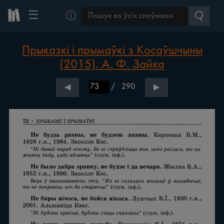
☰
ⓘ
Прыказкі і прымаўкі з Косаўшчыны
(2015). А. Ф. Зайка
/
290
◀
▶