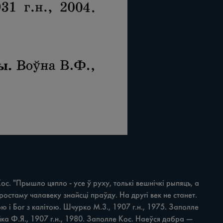
 "Прышло цяпло - yce ў руху, толькі вешнічкі рыпяцъ, a 
ростаму чалавеку знайсці праўду. На другі век не станет. 
тою i Бог з калітою. Шчурко M.3., 1907 г.н., 1975. Заполле 
йка Ф.Я., 1907 г.н., 1980. Заполле Кос. Наеўся дабра — 