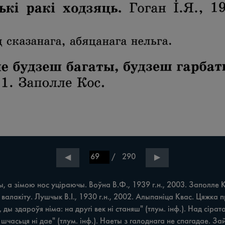
/
290
◀
▶
зімою нос уціраючы. Воўна В.Ф., 1939 г.н., 2003. Заполле Кос.
валакіту. Лушчык В.І., 1930 г.н., 2002. Алыпаніца Квас. Цяжка п
 ды здароўя німа: на другі век ні станяш" (тлум. інф.). Над сіра
шчасьця ні дае" (тлум. інф.). Наеты з галоднага не спагадае. За