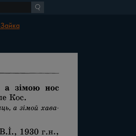
 Зайка