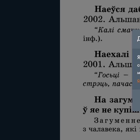
Я
с
м
c