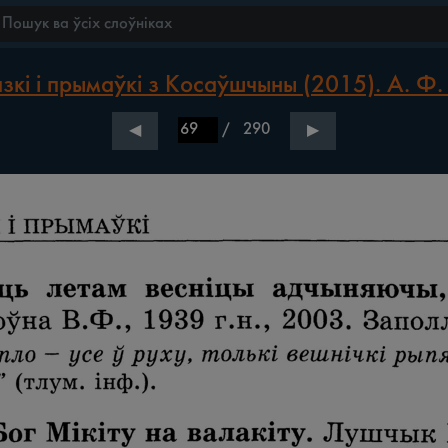
зкі і прымаўкі з Косаўшчыны (2015). А. Ф.
/
290
◀
▶