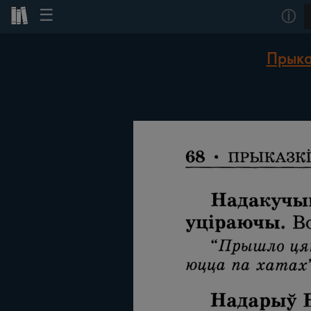
☰
ⓘ
Прыка