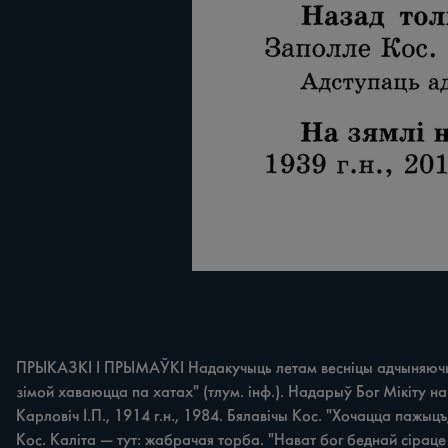
ПРЫКАЗКІ І ПРЫМАЎКІ Надакучыць летам весніцы адчыняючы, a 
зімой хаваюцца па хатах" (тлум. інф.). Надарыў Бог Мікіту на 
Карловіч І.П., 1914 г.н., 1984. Бялавічы Кос. "Хочацца пажыцъ,
Кос. Каліта — тут: жабрачая торба. "Нават бог беднай сіраце 