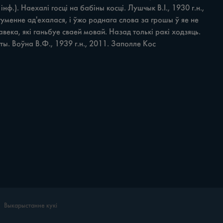
інф.). Наехалі госці на бабіны косці. Лушчык B.I., 1930 г.н., 
агуменне ад'ехалася, i ўжо роднага слова за грошы ў яе не 
века, які ганьбуе сваей мовай. Назад толькі ракі ходзяць. 
ты. Воўна В.Ф., 1939 г.н., 2011. Заполле Кос
Выкарыстанне кукі