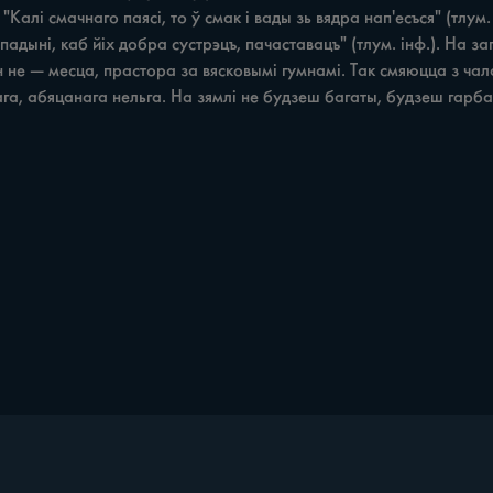
"Калі смачнаго паясі, то ў смак i вады зь вядра нап'есъся" (тлум. 
падыні, каб йіх добра сустрэцъ, пачаставацъ" (тлум. інф.). На з
н не — месца, прастора за вясковымі гумнамі. Так смяюцца з чала
нага, абяцанага нельга. На зямлі не будзеш багаты, будзеш гарба