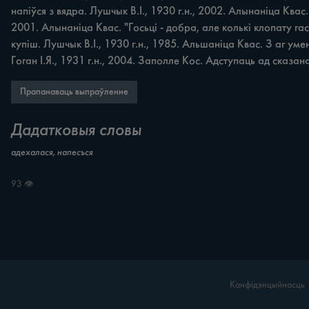
напіўся з вядра. Лушчык В.І., 1930 г.н., 2002. Алынаніца Квас. 
2001. Алынаніца Квас. "Госьці - добра, але колькі клопату гас
купіш. Лушчык В.І., 1930 г.н., 1985. Альшаніца Квас. З аг уме
Гоган І.Я., 1931 г.н., 2004. Заполле Кос. Адступаць ад сказа
Прапанаваць выпраўленне
Дадатковыя словы
адехалася, напесъся
93 👁
Канфідэнцыйнасць