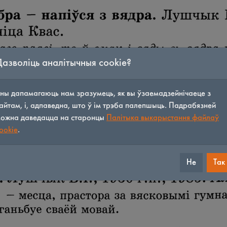
Дазволіць аналітычныя cookie?
ны дапамагаюць нам зразумець, як вы ўзаемадзейнічаеце з
айтам, і, адпаведна, што ў ім трэба палепшыць. Падрабязней
ожна даведацца на старонцы
Палітыка выкарыстання файлаў
ookie
.
Не
Так