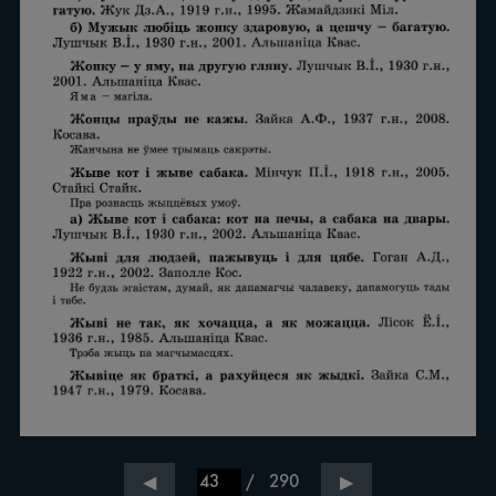
/
290
◀
▶