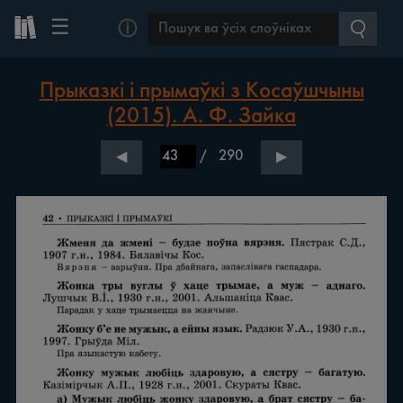
☰
ⓘ
Прыказкі і прымаўкі з Косаўшчыны
(2015). А. Ф. Зайка
/
290
◀
▶