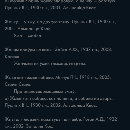
б) Мужык любіць жонку здаровую, а цешчу — багатую. 
Лушчык В.І., 1930 г.н., 2001. Альшаніца Квас.

Жонку — у яму, на другую гляну. Лушчык В.І., 1930 г.н., 
2001. Альшаніца Квас.

	Яма — магіла.

Жонцы праўды не кажы. Зайка А.Ф., 1937 г.н., 2008. 
Косава.

	Жанчына не ўмее трымаць сакрэты.

Жыве кот і жыве сабака. Мінчук П.І., 1918 г.н., 2005. 
Стайкі Стайк.

	Пра рознасць жыццёвых умоў.

а) Жыве кот і сабака: кот на печы, а сабака на двары. 
Лушчык В.І., 1930 г.н., 2002. Альшаніца Квас.

Жыві для людзей, пажывуць і для цябе. Гоган А.Д., 1922 
г.н., 2002. Заполле Кос.
