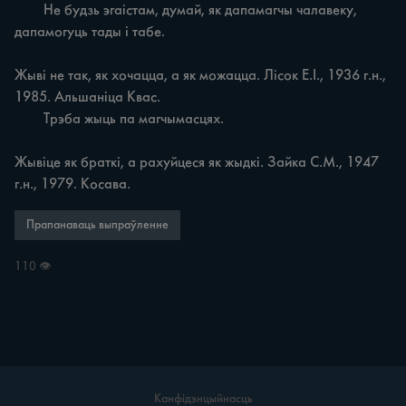
	Не будзь эгаістам, думай, як дапамагчы чалавеку, 
дапамогуць тады і табе.

Жыві не так, як хочацца, а як можацца. Лісок Е.І., 1936 г.н., 
1985. Альшаніца Квас.

	Трэба жыць па магчымасцях.

Жывіце як браткі, а рахуйцеся як жыдкі. Зайка С.М., 1947 
г.н., 1979. Косава.
Прапанаваць выпраўленне
110 👁
Канфідэнцыйнасць