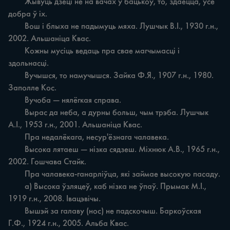
	Жывуць дзеці не на вачах у бацькоў, то, здаецца, усё 
добра ў іх.

	Вош і блыха не падымуць мяха. Лушчык В.І., 1930 г.н., 
2002. Альшаніца Квас.

	Кожны мусіць ведаць пра свае магчымасці і 
здольнасці.

	Вучышся, то намучышся. Зайка Ф.Я., 1907 г.н., 1980. 
Заполле Кос.

	Вучоба — нялёгкая справа.

	Вырас да неба, а дурны больш, чым трэба. Лушчык 
А.І., 1953 г.н., 2001. Альшаніца Квас.

	Пра недалёкага, несур'ёзнага чалавека.

	Высока лятаеш — нізка сядзеш. Міхнюк А.В., 1965 г.н., 
2002. Гошчава Стайк.

	Пра чалавека-ганарліўца, які займае высокую пасаду.

	а) Высока ўзляцеў, каб нізка не ўпаў. Прымак М.І., 
1919 г.н., 2008. Івацэвічы.

	Вышэй за галаву (нос) не падскочыш. Баркоўская 
Г.Ф., 1924 г.н., 2005. Альба Квас.
