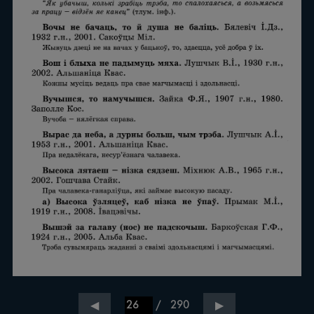
/
290
◀
▶