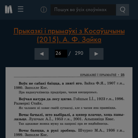
☰
ⓘ
Прыказкі і прымаўкі з Косаўшчыны
(2015). А. Ф. Зайка
/
290
◀
▶