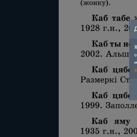
Я
с
м
c