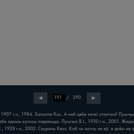
/
290
◀
▶
г.н., 1984. Заполле Кос. А каб цябе качкі стапталі! Лушчык В.
 табе адным куском падавіцца. Лушчык В.І., 1930 г.н., 2001. Ж
 1928 г.н., 2002. Скураты Квас. Каб ты ноччу не еў, а днём не с