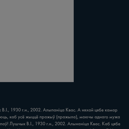
І., 1930 г.н., 2002. Алыпаніца Квас. А няхай цябе камар 
адаюць, каб усё жыццё пражыў (пражыла), маючы аднаго мужа 
паў! Лушчык B.I., 1930 г.н., 2002. Алынаніца Квас. Каб цябе 