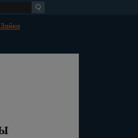
 Зайка