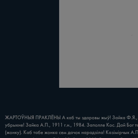
ЖАРТОЎНЫЯ ПРАКЛЁНЫ А каб ты здаровы жыў! Зайка Ф.Я., 1907 
убрыкне! Зайка А.П., 1911 г.н., 1984. Заполле Кос. Дай Бог
(жонку). Каб табе жонка сем дачок нарадзіла! Казімірчык А.П.,