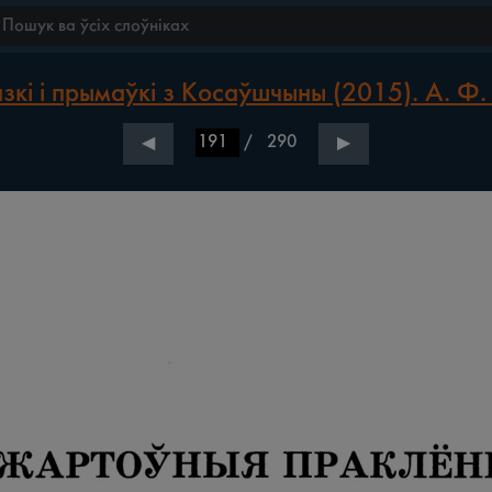
зкі і прымаўкі з Косаўшчыны (2015). А. Ф.
/
290
◀
▶