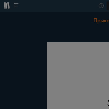
☰
ⓘ
Прыка