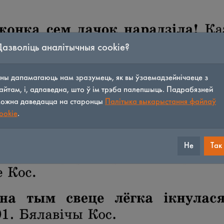
Дазволіць аналітычныя cookie?
ны дапамагаюць нам зразумець, як вы ўзаемадзейнічаеце з
айтам, і, адпаведна, што ў ім трэба палепшыць. Падрабязней
ожна даведацца на старонцы
Палітыка выкарыстання файлаў
ookie
.
Не
Так