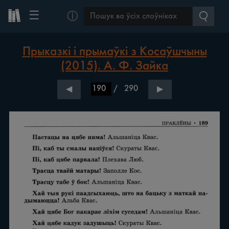
☰
ⓘ
Прыказкі і прымаўкі з Косаўшчыны
(2015). А. Ф. Зайка
/
290
◀
▶