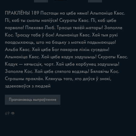
ПРАКЛЁНЫ 189 Пастацы на цябе няма! Алыпаніца Квас. 
Пі, каб ты смалы напіўся! Скураты Квас. Пі, каб цябе 
парвала! Плехава Люб. Трасца тваёй матары! Заполле 
Кос. Трасцу табе ў бок! Алынаніца Квас. Хай тыя рукі 
паадсыхаюць, што на бацьку з маткай падымаюцца! 
Альба Квас. Хай цябе Бог пакарае ліхім суседам! 
Алынаніца Квас. Хай цябе кадук задушыць! Скураты Квас. 
Кадук — нячысцік, чорт. Хай цябе карбунец задушыць! 
Заполле Кос. Хай цябе сляпога водзяць! Бялавічы Кос. 
Страшны праклён. Клянуць таго, хто даўся ў знакі, 
здзекаваўся з людзей
Прапанаваць выпраўленне
69 👁