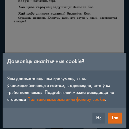
Дазволіць аналітычныя cookie?
Яны дапамагаюць нам зразумець, як вы
ўзаемадзейнічаеце з сайтам, і, адпаведна, што ў ім
трэба палепшыць. Падрабязней можна даведацца на
старонцы
Палітыка выкарыстання файлаў cookie
.
Не
Так
/
290
◀
▶