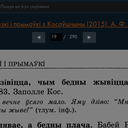
зкі і прымаўкі з Косаўшчыны (2015). А. Ф.
/
290
◀
▶