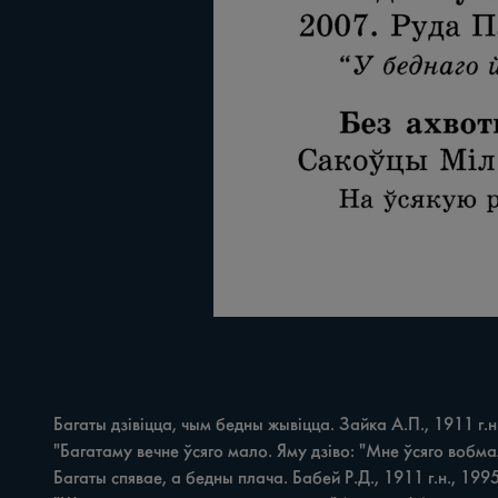
	Багаты дзівіцца, чым бедны жывіцца. Зайка А.П., 1911 г.н., 1983. Заполле Кос.

	"Багатаму вечне ўсяго мало. Яму дзіво: "Мне ўсяго вобмаль, а як тады бедны жыве?" (тлум. інф.).

	Багаты спявае, а бедны плача. Бабей Р.Д., 1911 г.н., 1995. Ёдчыкі Квас.
