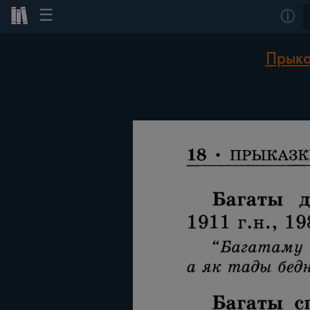
☰
ⓘ
Прыка