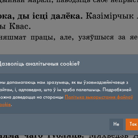
Дазволіць аналітычныя cookie?
ны дапамагаюць нам зразумець, як вы ўзаемадзейнічаеце з
айтам, і, адпаведна, што ў ім трэба палепшыць. Падрабязней
ожна даведацца на старонцы
Палітыка выкарыстання файлаў
ookie
.
Не
Так