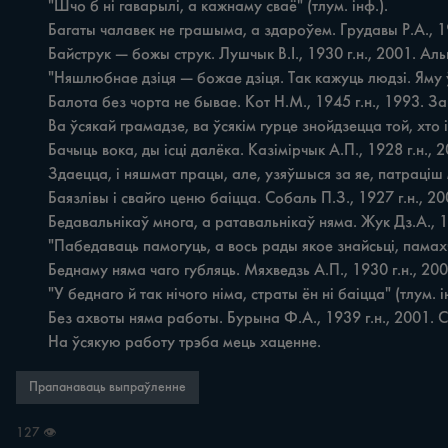
	"Шчо б ні гаварылі, а кажнаму сваё" (тлум. інф.).

	Багаты чалавек не грашыма, а здароўем. Грудавы Р.А., 1904 г.н., Бялавічы Кос.

	Байструк — божы струк. Лушчык В.І., 1930 г.н., 2001. Альшаніца Квас.

	"Няшлюбнае дзіця — божае дзіця. Так кажуць людзі. Яму ў жыцьці трэба спадзявацца толькі на бога" (тлум. інф.).

	Балота без чорта не бывае. Кот Н.М., 1945 г.н., 1993. Заполле Кос.

	Ва ўсякай грамадзе, ва ўсякім гурце знойдзецца той, хто ігнаруе правілы традыцыйнай маралі, паводзіць сябе непрыстойна.

	Бачыць вока, ды ісці далёка. Казімірчык А.П., 1928 г.н., 2001. Скураты Квас.

	Здаецца, і няшмат працы, але, узяўшыся за яе, патраціш многа часу.

	Баязлівы і свайго ценю баіцца. Собаль П.З., 1927 г.н., 2003. Квасевічы Квас.

	Бедавальнікаў многа, а ратавальнікаў няма. Жук Дз.А., 1919 г.н., 1995. Жамайдзякі Міл.

	"Пабедаваць памогуць, а вось рады якое знайсьці, памахчы німа каму" (тлум. інф.).

	Беднаму няма чаго губляць. Мяхведзь А.П., 1930 г.н., 2007. Руда Падст.

	"У беднаго й так нічого німа, страты ён ні баіцца" (тлум. інф.).

	Без ахвоты няма работы. Бурына Ф.А., 1939 г.н., 2001. Сакоўцы Міл.

	На ўсякую работу трэба мець хаценне.
Прапанаваць выпраўленне
127 👁