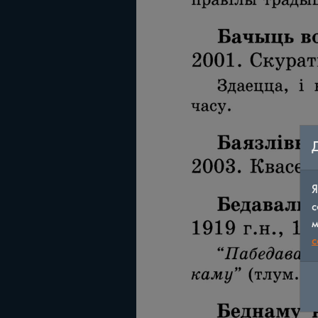
Я
с
м
c