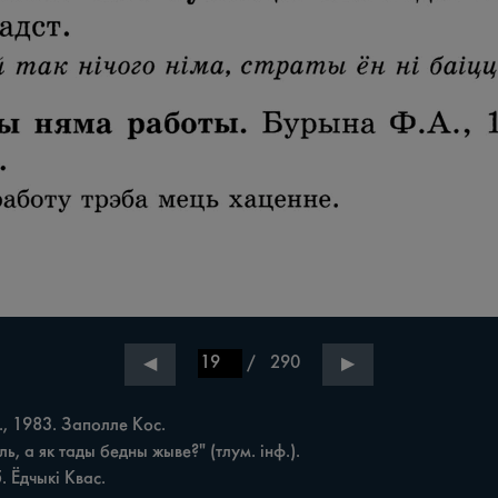
/
290
◀
▶