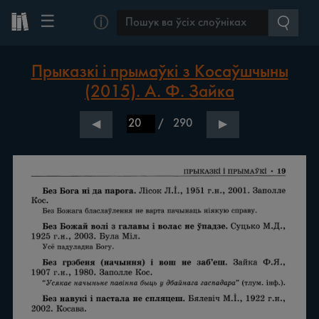
☰
ⓘ
Прыказкі і прымаўкі з Косаўшчыны
(2015). А. Ф. Зайка
/
290
◀
▶