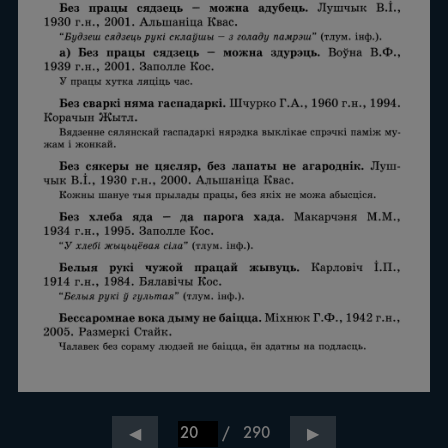
/
290
◀
▶