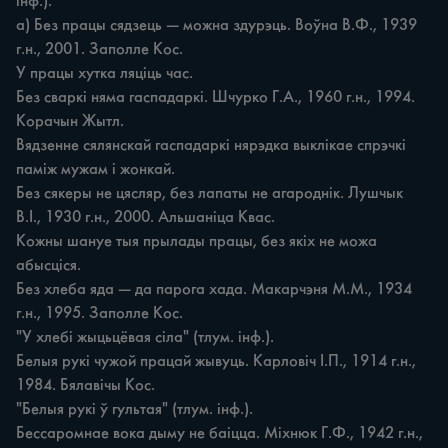
інф.).

а) Без працы сядзець — можна здурэць. Воўна В.Ф., 1939 
г.н., 2001. Заполле Кос.

У працы хутка ляціць час.

Без сваркі няма гаспадаркі. Шчурко Г.А., 1960 г.н., 1994. 
Корачын Жытл.

Вядзенне сялянскай гаспадаркі нярэдка выклікае спрэчкі 
паміж мужам і жонкай.

Без сякеры не цясляр, без лапаты не агароднік. Лушчык 
В.І., 1930 г.н., 2000. Альшаніца Квас.

Кожны шануе тыя прылады працы, без якіх не можа 
абысціся.

Без хлеба яда — да парога хада. Макарчэня М.М., 1934 
г.н., 1995. Заполле Кос.

"У хлебі жыцьцёвая сіла" (тлум. інф.).

Белыя рукі чужой працай жывуць. Карловіч І.П., 1914 г.н., 
1984. Бялавічы Кос.

"Белыя рукі ў гультая" (тлум. інф.).

Бессаромнае вока дыму не баіцца. Міхнюк Г.Ф., 1942 г.н., 