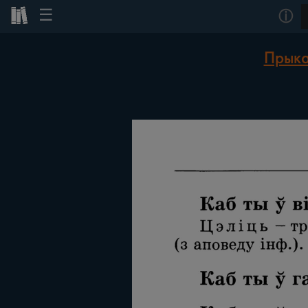
☰
ⓘ
Прыка