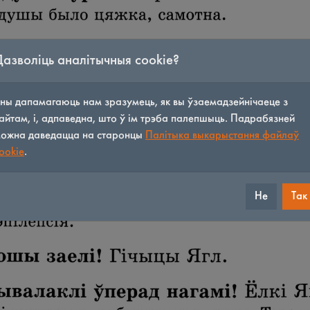
Дазволіць аналітычныя cookie?
ны дапамагаюць нам зразумець, як вы ўзаемадзейнічаеце з
айтам, і, адпаведна, што ў ім трэба палепшыць. Падрабязней
ожна даведацца на старонцы
Палітыка выкарыстання файлаў
ookie
.
Не
Так