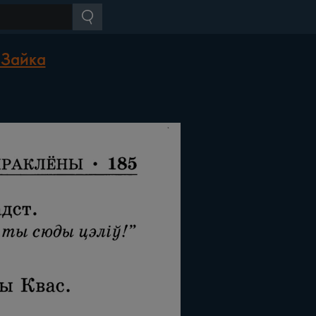
 Зайка