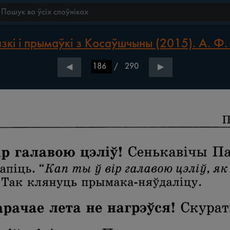
зкі і прымаўкі з Косаўшчыны (2015). А. Ф.
/
290
◀
▶