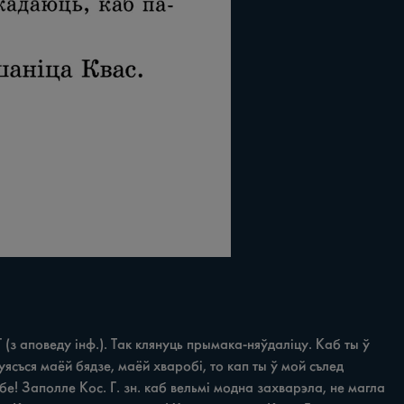
 (з аповеду інф.). Так клянуць прымака-няўдаліцу. Каб ты ў 
ясъся маёй бядзе, маёй хваробі, то кап ты ў мой сълед 
бе! Заполле Кос. Г. зн. каб вельмі модна захварэла, не магла 