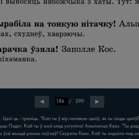
/
290
◀
▶
лі ць - трапіць. "Кап ты ў вір галавою цэліў, як ты сюды цэліўГ
рцо Падст. Каб ты ў мой след уступіла! Алыпаніца Квас. "Ты раду
 ты ўсё жыццё ракам поўзаў! Скураты Квас. Каб ты хадзіла пад ся