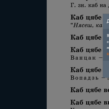
Я
с
м
c