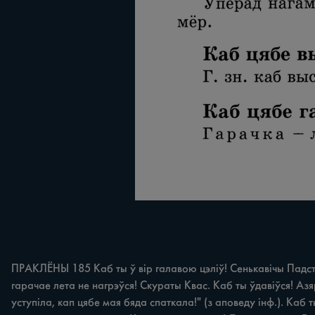
ПРАКЛЁНЫ 185 Каб ты ў вір галавою цэліў! Сенькавічы Падст. Цэ
гарачае лета не нагрэўся! Скураты Квас. Каб ты ўдавіўся! Азя
уступіла, кап цябе мая бяда спаткала!" (з аповеду інф.). Каб