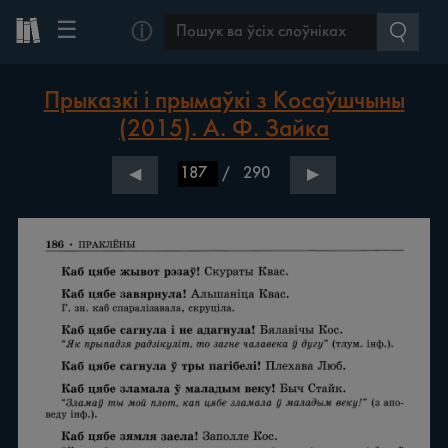
☰
ⓘ
Прыказкі і прымаўкі з Косаўшчыны
(2015). А. Ф. Зайка
/
290
◀
▶