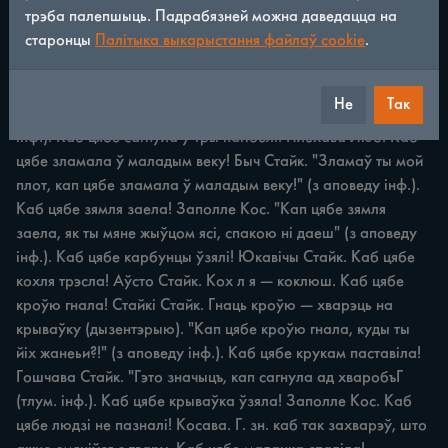
трэба палепшыць. Падрабязней можна даведацца на
старонцы
Палітыка выкарыстання файлаў cookie
.
ПРАКЛЁНЫ Каб цябе жывот рэзаў! Скураты Квас. Каб 
цябе завярнула! Алыпаніца Квас. Г. зн. каб спаралізавала, 
скруціла. Каб цябе сагнула i не адагнула! Бялавічы Кос. 
Не
Так
"Як прыпадзя радзікуліт, то загне чалавека ў дугу" (тлум. 
інф.). Каб цябе сагнула ў тры пагібелі! Плехава Люб. Каб 
цябе зламала ў маладым веку! Быч Стайк. "Зламаў ты мой 
плот, кап цябе зламала ў маладым веку!" (з аповеду інф.). 
Каб цябе зямля заела! Заполле Кос. "Кап цябе зямля 
заела, як ты мяне жыўцом ясі, спакою ні даеш" (з аповеду 
інф.). Каб цябе карбунцы ўзялі! Юкавічы Стайк. Каб цябе 
кохля трэсла! Аўсто Стайк. Кох л я — коклюш. Каб цябе 
кроўю гнала! Стайкі Стайк. Гнаць кроўю — хварэць на 
крываўку (дызентэрыю). "Кап цябе кроўю гнала, куды ты 
йіх жанеьи?!" (з аповеду інф.). Каб цябе крукам паставіла! 
Гошчава Стайк. "Гэто значыцъ, кап сагнула ад хваробъГ 
(тлум. інф.). Каб цябе крываўка ўзяла! Заполле Кос. Каб 
цябе людзі не пазналі! Косава. Г. зн. каб так захварэў, што 