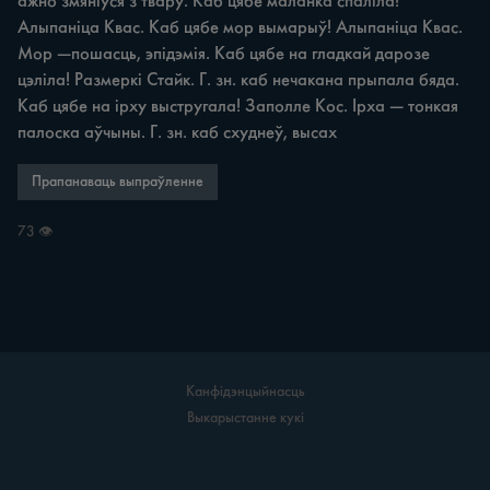
ажно змяніўся з твару. Каб цябе маланка спаліла! 
Алыпаніца Квас. Каб цябе мор вымарыў! Алыпаніца Квас. 
Мор —пошасць, эпідэмія. Каб цябе на гладкай дарозе 
цэліла! Размеркі Стайк. Г. зн. каб нечакана прыпала бяда. 
Каб цябе на ірху выстругала! Заполле Кос. Ірха — тонкая 
палоска аўчыны. Г. зн. каб схуднеў, высах
Прапанаваць выпраўленне
73 👁
Канфідэнцыйнасць
Выкарыстанне кукі