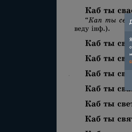
Я
с
м
c