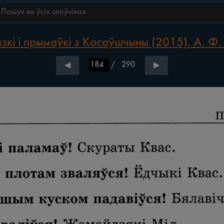
зкі і прымаўкі з Косаўшчыны (2015). А. Ф.
/
290
◀
▶