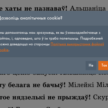
Дазволіць аналітычныя cookie?
ны дапамагаюць нам зразумець, як вы ўзаемадзейнічаеце з
айтам, і, адпаведна, што ў ім трэба палепшыць. Падрабязней
ожна даведацца на старонцы
Палітыка выкарыстання файлаў
ookie
.
Не
Так