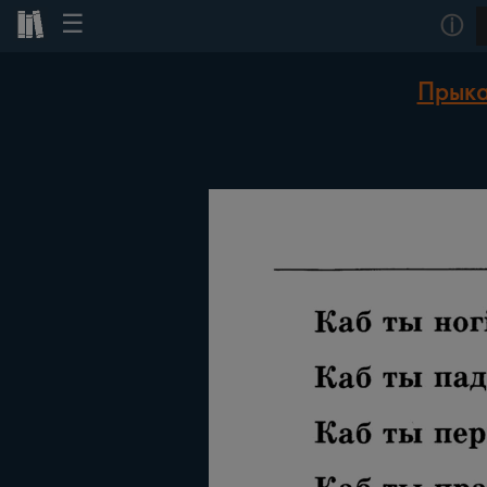
☰
ⓘ
Прыка