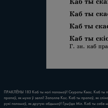
ПРАКЛЁНЫ 183 Каб ты ногі паламаў! Скураты Квас. Каб ты пад
прапаў, як муха ў зеллі! Заполле Кос. Каб ты прапаў, як сліна
рукі паламаў, як другую абдымаў! Грыўда Міл. Каб ты сабе ме