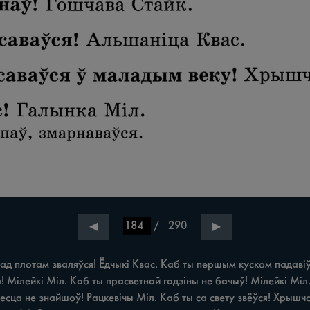
/
290
◀
▶
 плотам зваляўся! Ёдчыкі Квас. Каб ты першым куском падавіўс
! Мілейкі Міл. Каб ты прасветнай гадзіны не бачыў! Мілейкі Міл.
сца не знайшоў! Рацкевічы Міл. Каб ты ca свету звёўся! Хрышчон