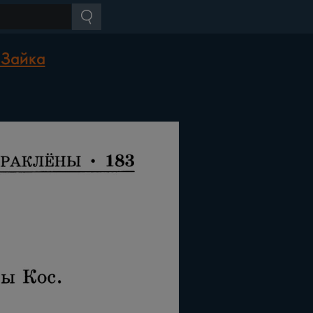
 Зайка