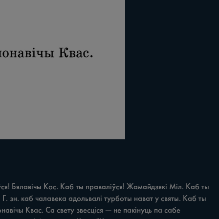
я! Бялавічы Кос. Каб ты праваліўся! Жамайдзякі Міл. Каб ты 
 Г. зн. каб чалавека адольвалі турботы нават у святы. Каб ты 
авічы Квас. Ca свету звесціся — не пакінуць па сабе 