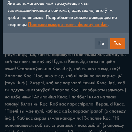
Яны дапамагаюць нам зразумець, як вы
ўзаемадзейнічаеце з сайтам, і, адпаведна, што ў ім
ПРАКЛЁНЫ 175 Бога на цябе няма! Старажоўшчына Кос. 
трэба палепшыць. Падрабязней можна даведацца на
Дай Бог табе доўга жыць, але аднаму! Скураты Квас. 
старонцы
Палітыка выкарыстання файлаў cookie
.
Добрых людзей цаляе, а цябе, пашкуду, нічога не цэліць! 
Заполле Кос. Па шкуда — брыдкі, агідны чалавек. Цаляе 
— тут: трапляе. "Як добры чалавек, то няшчасьці 
Не
Так
адольваюць, а злыдню, пашкудзі якой нічого ні робіцца" 
(тлум. інф.). Еж, каб ты падавіўся! Галенчыцы Ягл. Замаўчы, 
каб ты навек замаўчаў! Ёдчыкі Квас. Здыхаты на цябе 
няма! Старажоўшчына Кос. З'еў, каб ты яго не выдыхаў! 
Заполле Кос. "Тое, шчо зъеу, каб ні пайшло на карысъцъ" 
(тлум. інф.). Зжэрлі, каб вас парвала! Ёдчыкі Квас. Ідзі, каб 
ты адтуль не вярнуўся! Заполле Кос. І карбуноты (здыхоты) 
на цябе няма! Алыпаніца Квас. І пагібелі няма на тваю 
галаву! Бялавічы Кос. Каб вас параспірала! Верашкі Квас. 
"Паелі вы мае дулі, каб вас ад іх парасьпіралоГ (з аповеду 
інф.). Каб вас сырая зямля накарміла! Заполле Кос. "Hi 
панаядаяцеся, каб вас сырая зямля накармілаГ (з аповеду 