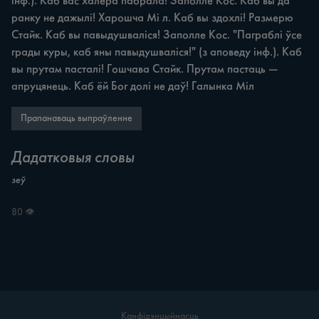
інф.). Каб вас халера пабрала! Заполле Кос. Каб вы да 
ранку не дажылі! Харошча Mi л. Каб вы здохлі! Размерю 
Стайк. Каб вы павыдушваліся! Заполле Кос. "Паграблі ўсе 
грады куры, каб яны павыдушваліся!" (з аповеду інф.). Каб 
вы прутам пасталі! Гошчава Стайк. Прутам пастаць — 
апруцянець. Каб ёй Бог долі не даў! Галынка Міл
Прапанаваць выпраўленне
Дадатковыя словы
зеў
80 👁
Канфідэнцыйнасць