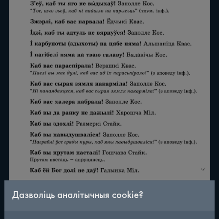
Дазволіць аналітычныя cookie?
/
290
◀
▶