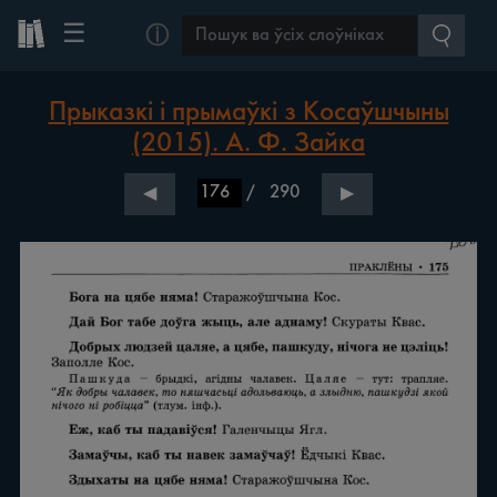
☰
ⓘ
Прыказкі і прымаўкі з Косаўшчыны
(2015). А. Ф. Зайка
/
290
◀
▶